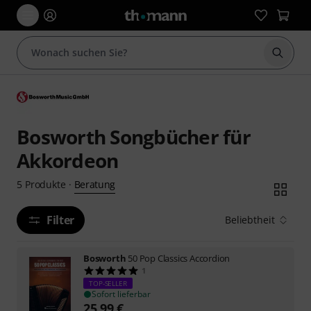
Suche 
Bosworth Songbücher für
Akkordeon
Beratung
5
Produkte
·
Filter
Beliebtheit
Bosworth
50 Pop Classics Accordion
1
TOP-SELLER
Sofort lieferbar
25,99
€