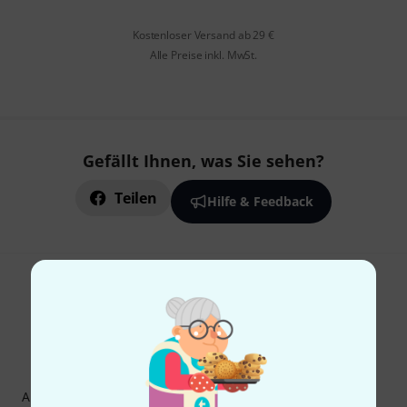
Kostenloser Versand ab 29 €
Alle Preise inkl. MwSt.
Gefällt Ihnen, was Sie sehen?
Teilen
Hilfe & Feedback
Thomann Newsletter
Abonniere den Thomann Newsletter und gewinne mit