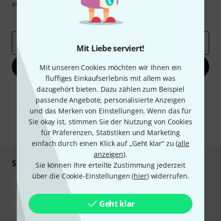
etwas Glück einen von
50 Gutscheinen
über jeweils
50€
!
Inspirierende Beiträge
Deals
Thomann Insights
E-Mail-Adresse
*
Mit Liebe serviert!
Jetzt anmelden
Mit unseren Cookies möchten wir Ihnen ein
fluffiges Einkaufserlebnis mit allem was
dazugehört bieten. Dazu zählen zum Beispiel
Mit Klick auf „Jetzt anmelden“ stimmen Sie dem Erhalt von E-Mail-
Werbung und einer Messung des E-Mail-Nutzungsverhaltens zu. Die
passende Angebote, personalisierte Anzeigen
Abmeldung ist jederzeit möglich. Weitere Informationen finden Sie in
und das Merken von Einstellungen. Wenn das für
unseren
Datenschutzhinweisen
.
Sie okay ist, stimmen Sie der Nutzung von Cookies
* Pflichtfeld
für Präferenzen, Statistiken und Marketing
einfach durch einen Klick auf „Geht klar“ zu (
alle
anzeigen
).
Sicher einkaufen & bezahlen
Sie können Ihre erteilte Zustimmung jederzeit
über die Cookie-Einstellungen (
hier
) widerrufen.
Geht klar