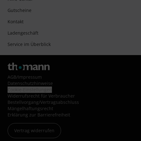
Gutscheine
Kontakt
Ladengeschäft
Service im Überblick
AGB
/
Impressum
Datenschutzhinweise
Cookie-Einstellungen
Widerrufsrecht für Verbraucher
Bestellvorgang/Vertragsabschluss
Mängelhaftungsrecht
Erklärung zur Barrierefreiheit
Vertrag widerrufen