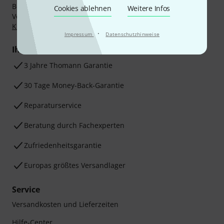
Bezahlen Sie vertraulich und sicher per Nachnahme,
Cookies ablehnen
Weitere Infos
Vorkasse, PayPal, Amazon Pay,
Klarna Sofort bezahlen
,
Klarna Ratenzahlung
oder Kreditkarte.
·
Impressum
Datenschutzhinweise
Ihre Vorteile
3 Jahre Thomann Garantie
30 Tage Money-Back-Garantie
Reparaturservice
Beratung durch Fachexperten
Zufriedenheitsgarantie
Europas größtes Versandlager
Service
Versandkosten und Lieferzeiten
Hilfe-Center