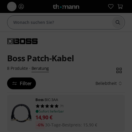
Suche 
Boss Patch-Kabel
Beratung
8
Produkte
·
Filter
Beliebtheit
Boss
BIC-3AA
71
Sofort lieferbar
14,90
€
-6%
30-Tage-Bestpreis
:
15,90
€