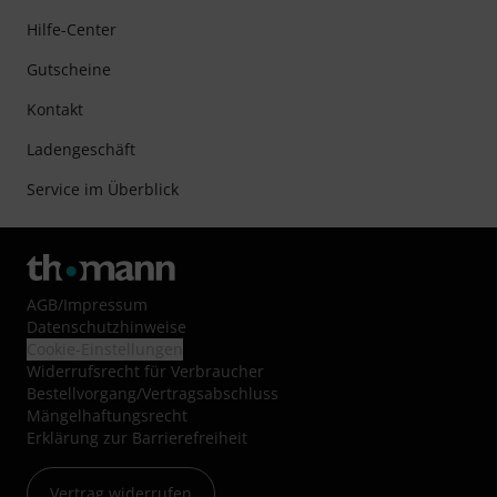
Hilfe-Center
Gutscheine
Kontakt
Ladengeschäft
Service im Überblick
AGB
/
Impressum
Datenschutzhinweise
Cookie-Einstellungen
Widerrufsrecht für Verbraucher
Bestellvorgang/Vertragsabschluss
Mängelhaftungsrecht
Erklärung zur Barrierefreiheit
Vertrag widerrufen