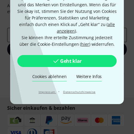
und das Merken von Einstellungen. Wenn das für
Abonniere den Thomann Newsletter und gewinne mit
Sie okay ist, stimmen Sie der Nutzung von Cookies
etwas Glück einen von
50 Gutscheinen
über jeweils
50€
!
für Präferenzen, Statistiken und Marketing
Inspirierende Beiträge
Deals
Thomann Insights
einfach durch einen Klick auf „Geht klar“ zu (
alle
anzeigen
).
E-Mail-Adresse
*
Sie können Ihre erteilte Zustimmung jederzeit
über die Cookie-Einstellungen (
hier
) widerrufen.
Jetzt anmelden
Geht klar
Mit Klick auf „Jetzt anmelden“ stimmen Sie dem Erhalt von E-Mail-
Werbung und einer Messung des E-Mail-Nutzungsverhaltens zu. Die
Abmeldung ist jederzeit möglich. Weitere Informationen finden Sie in
Cookies ablehnen
Weitere Infos
unseren
Datenschutzhinweisen
.
* Pflichtfeld
·
Impressum
Datenschutzhinweise
Sicher einkaufen & bezahlen