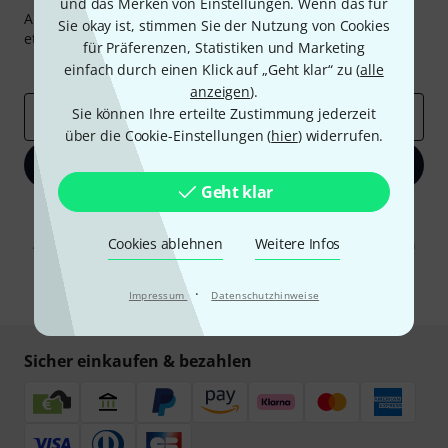
und das Merken von Einstellungen. Wenn das für
Abonniere den Thomann Newsletter und gewinne mit
Sie okay ist, stimmen Sie der Nutzung von Cookies
etwas Glück einen von
50 Gutscheinen
über jeweils
50€
!
für Präferenzen, Statistiken und Marketing
Inspirierende Beiträge
Deals
Thomann Insights
einfach durch einen Klick auf „Geht klar“ zu (
alle
anzeigen
).
Sie können Ihre erteilte Zustimmung jederzeit
E-Mail-Adresse
*
über die Cookie-Einstellungen (
hier
) widerrufen.
Jetzt anmelden
Geht klar
Mit Klick auf „Jetzt anmelden“ stimmen Sie dem Erhalt von E-Mail-
Werbung und einer Messung des E-Mail-Nutzungsverhaltens zu. Die
Cookies ablehnen
Weitere Infos
Abmeldung ist jederzeit möglich. Weitere Informationen finden Sie in
unseren
Datenschutzhinweisen
.
* Pflichtfeld
·
Impressum
Datenschutzhinweise
Sicher einkaufen & bezahlen