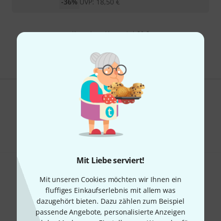
-36%
UVP:
18,50
€
Kostenloser Versand ab 29 €
Alle Preise inkl. MwSt.
Gefällt Ihnen, was Sie sehen?
Teilen
Hilfe & Feedback
Mit Liebe serviert!
Mit unseren Cookies möchten wir Ihnen ein
fluffiges Einkaufserlebnis mit allem was
dazugehört bieten. Dazu zählen zum Beispiel
passende Angebote, personalisierte Anzeigen
Thomann Newsletter