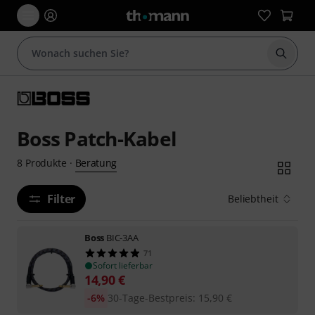
Suche 
Boss Patch-Kabel
Beratung
8
Produkte
·
Filter
Beliebtheit
Boss
BIC-3AA
71
Sofort lieferbar
14,90
€
-6%
30-Tage-Bestpreis
:
15,90
€