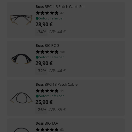
Boss
BPC-4-3 Patch Cable Set
47
Sofort lieferbar
28,90
€
-34%
UVP:
44
€
Boss
BIC-PC-3
102
Sofort lieferbar
29,90
€
-32%
UVP:
44
€
Boss
BPC-18 Patch Cable
14
Sofort lieferbar
25,90
€
-26%
UVP:
35
€
Boss
BIC-1AA
63