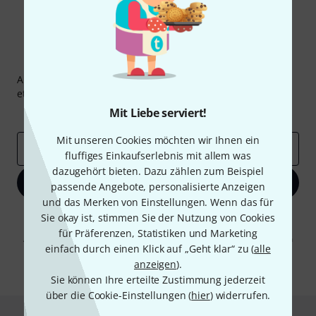
Thomann Newsletter
Abonniere den Thomann Newsletter und gewinne mit
etwas Glück einen von
50 Gutscheinen
über jeweils
50€
!
Mit Liebe serviert!
Inspirierende Beiträge
Deals
Thomann Insights
Mit unseren Cookies möchten wir Ihnen ein
E-Mail-Adresse
*
fluffiges Einkaufserlebnis mit allem was
dazugehört bieten. Dazu zählen zum Beispiel
Jetzt anmelden
passende Angebote, personalisierte Anzeigen
und das Merken von Einstellungen. Wenn das für
Mit Klick auf „Jetzt anmelden“ stimmen Sie dem Erhalt von E-Mail-
Sie okay ist, stimmen Sie der Nutzung von Cookies
Werbung und einer Messung des E-Mail-Nutzungsverhaltens zu. Die
für Präferenzen, Statistiken und Marketing
Abmeldung ist jederzeit möglich. Weitere Informationen finden Sie in
einfach durch einen Klick auf „Geht klar“ zu (
alle
unseren
Datenschutzhinweisen
.
anzeigen
).
* Pflichtfeld
Sie können Ihre erteilte Zustimmung jederzeit
über die Cookie-Einstellungen (
hier
) widerrufen.