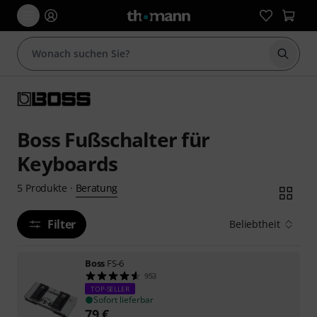
Suche 
Boss Fußschalter für
Keyboards
Beratung
5
Produkte
·
Filter
Beliebtheit
Boss
FS-6
953
TOP-SELLER
Sofort lieferbar
79
€