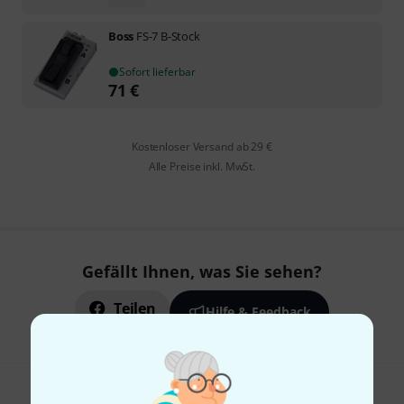
Boss
FS-7 B-Stock
Sofort lieferbar
71
€
Kostenloser Versand ab 29 €
Alle Preise inkl. MwSt.
Gefällt Ihnen, was Sie sehen?
Teilen
Hilfe & Feedback