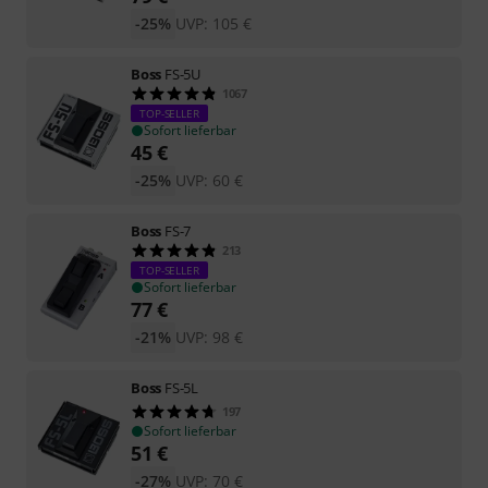
-25%
UVP:
105
€
Boss
FS-5U
1067
TOP-SELLER
Sofort lieferbar
45
€
-25%
UVP:
60
€
Boss
FS-7
213
TOP-SELLER
Sofort lieferbar
77
€
-21%
UVP:
98
€
Boss
FS-5L
197
Sofort lieferbar
51
€
-27%
UVP:
70
€