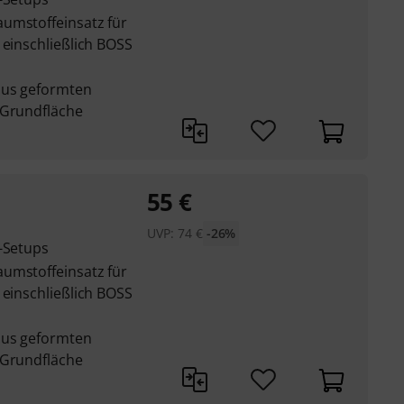
umstoffeinsatz für
 einschließlich BOSS
aus geformten
 Grundfläche
55
€
UVP:
74
€
-26%
l-Setups
umstoffeinsatz für
 einschließlich BOSS
aus geformten
 Grundfläche