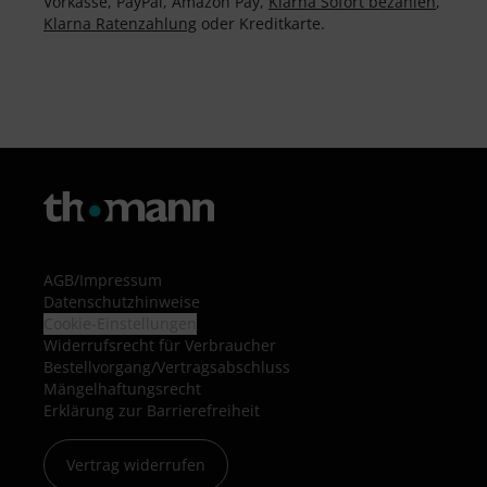
Vorkasse, PayPal, Amazon Pay,
Klarna Sofort bezahlen
,
Klarna Ratenzahlung
oder Kreditkarte.
AGB
/
Impressum
Datenschutzhinweise
Cookie-Einstellungen
Widerrufsrecht für Verbraucher
Bestellvorgang/Vertragsabschluss
Mängelhaftungsrecht
Erklärung zur Barrierefreiheit
Vertrag widerrufen