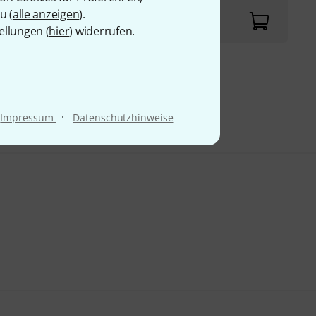
 Grundfläche
u (
alle anzeigen
).
ellungen (
hier
) widerrufen.
9 €
·
Impressum
Datenschutzhinweise