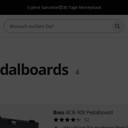
3 Jahre Garantie
30 Tage Moneyback
Such
edalboards
4
Boss
BCB-90X Pedalboard
52
aktualisiert für moderne Peda