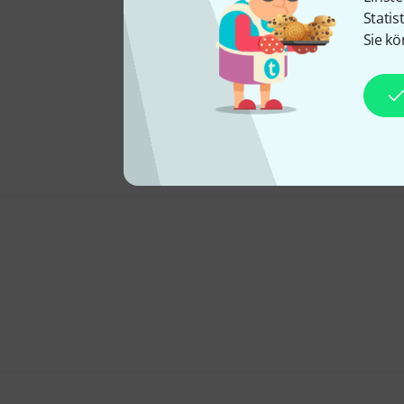
Statis
Sie kö