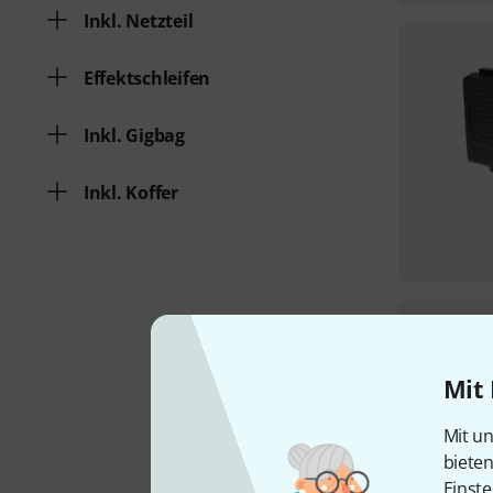
Inkl. Netzteil
Effektschleifen
Inkl. Gigbag
Inkl. Koffer
Mit 
Mit un
biete
Einste