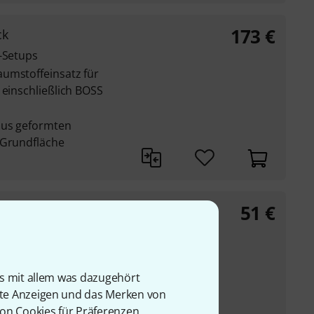
173
€
ck
l-Setups
umstoffeinsatz für
 einschließlich BOSS
aus geformten
 Grundfläche
51
€
ck
l-Setups
umstoffeinsatz für
 einschließlich BOSS
is mit allem was dazugehört
rte Anzeigen und das Merken von
aus geformten
von Cookies für Präferenzen,