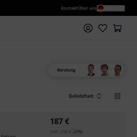
Kontakt
Über uns
DE / €
e mit Suchwort {searchTerm} starten
Beratung
Beliebtheit
187
€
UVP:
299
€
-37%
l-Setups