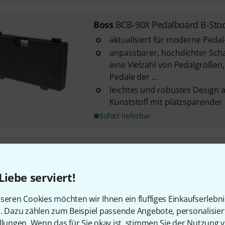
Boss
BCB-90X Pedalboard B-Sto
aktualisiert für moderne Peda
anpassbarer, hochdichter Scha
eine Vielzahl von Pedalgrößen,
Pedale der ...
leichtes und robustes Design 
Kunststoff mit platzsparender
Sofort lieferbar
Boss
BCB-30X Pedalboard B-Sto
aktualisiert für moderne Peda
Liebe serviert!
anpassbarer, hochdichter Scha
eine Vielzahl von Pedalgrößen,
seren Cookies möchten wir Ihnen ein fluffiges Einkaufserlebn
Pedale der ...
n. Dazu zählen zum Beispiel passende Angebote, personalisie
leichtes und robustes Design 
llungen. Wenn das für Sie okay ist, stimmen Sie der Nutzung 