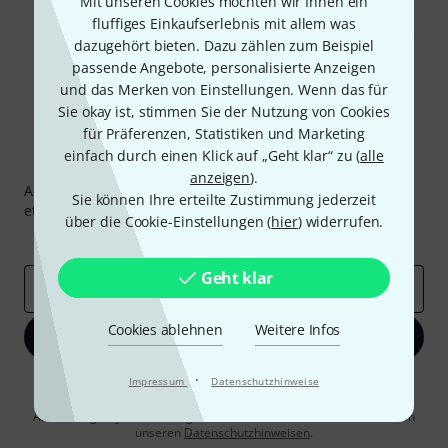
Mit unseren Cookies möchten wir Ihnen ein
fluffiges Einkaufserlebnis mit allem was
dazugehört bieten. Dazu zählen zum Beispiel
passende Angebote, personalisierte Anzeigen
und das Merken von Einstellungen. Wenn das für
Sie okay ist, stimmen Sie der Nutzung von Cookies
für Präferenzen, Statistiken und Marketing
einfach durch einen Klick auf „Geht klar“ zu (
alle
Thomann Newsletter
anzeigen
).
Abonniere den Thomann Newsletter und gewinne mit
Sie können Ihre erteilte Zustimmung jederzeit
etwas Glück einen von
50 Gutscheinen
über jeweils
50€
!
über die Cookie-Einstellungen (
hier
) widerrufen.
Inspirierende Beiträge
Deals
Thomann Insights
Geht klar
E-Mail-Adresse
*
Cookies ablehnen
Weitere Infos
Jetzt anmelden
·
Impressum
Datenschutzhinweise
Mit Klick auf „Jetzt anmelden“ stimmen Sie dem Erhalt von E-Mail-
Werbung und einer Messung des E-Mail-Nutzungsverhaltens zu. Die
Abmeldung ist jederzeit möglich. Weitere Informationen finden Sie in
unseren
Datenschutzhinweisen
.