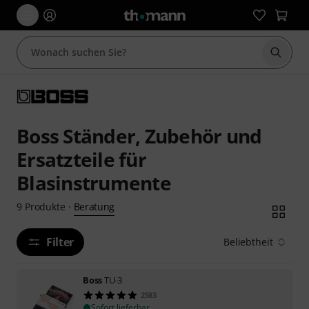
Suche 
Boss Ständer, Zubehör und
Ersatzteile für
Blasinstrumente
Beratung
9
Produkte
·
Filter
Beliebtheit
Boss
TU-3
2583
Sofort lieferbar