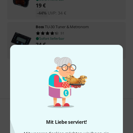
19
€
-44%
UVP:
34
€
Boss
TU-30 Tuner & Metronom
51
Sofort lieferbar
24
€
-51%
UVP:
49
€
Kostenloser Versand ab 29 €
Alle Preise inkl. MwSt.
Gefällt Ihnen, was Sie sehen?
Mit Liebe serviert!
Teilen
Hilfe & Feedback