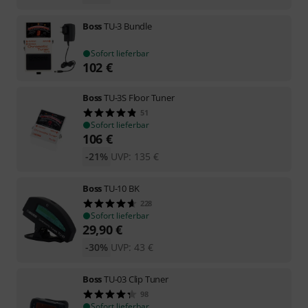
Boss
TU-3 Bundle
Sofort lieferbar
102
€
Boss
TU-3S Floor Tuner
51
Sofort lieferbar
106
€
-21%
UVP:
135
€
Boss
TU-10 BK
228
Sofort lieferbar
29,90
€
-30%
UVP:
43
€
Boss
TU-03 Clip Tuner
98
Sofort lieferbar