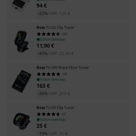
94
€
-22%
UVP:
120
€
Boss
TU-02 Clip Tuner
263
Sofort lieferbar
11,90
€
-47%
UVP:
22,50
€
Boss
TU-3W Waza Floor Tuner
133
Sofort lieferbar
163
€
-26%
UVP:
219
€
Boss
TU-05 Clip Tuner
69
Sofort lieferbar
25
€
-19%
UVP:
31
€