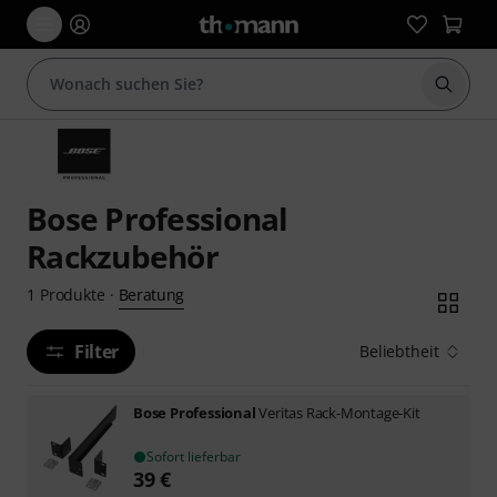
Suche 
Bose Professional
Rackzubehör
Beratung
1
Produkte
·
Filter
Beliebtheit
Bose Professional
Veritas Rack-Montage-Kit
Sofort lieferbar
39
€