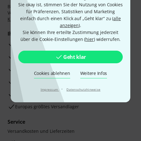
Sie okay ist, stimmen Sie der Nutzung von Cookies
Bezahlen Sie vertraulich und sicher per Nachnahme,
für Präferenzen, Statistiken und Marketing
Vorkasse, PayPal, Amazon Pay,
Klarna Sofort bezahlen
,
einfach durch einen Klick auf „Geht klar“ zu (
alle
Klarna Ratenzahlung
oder Kreditkarte.
anzeigen
).
Sie können Ihre erteilte Zustimmung jederzeit
Ihre Vorteile
über die Cookie-Einstellungen (
hier
) widerrufen.
3 Jahre Thomann Garantie
30 Tage Money-Back-Garantie
Geht klar
Reparaturservice
Cookies ablehnen
Weitere Infos
Beratung durch Fachexperten
·
Impressum
Datenschutzhinweise
Zufriedenheitsgarantie
Europas größtes Versandlager
Service
Versandkosten und Lieferzeiten