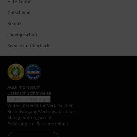
Hilfe-Center
Gutscheine
Kontakt
Ladengeschäft
Service im Überblick
AGB
/
Impressum
Datenschutzhinweise
Cookie-Einstellungen
Widerrufsrecht für Verbraucher
Bestellvorgang/Vertragsabschluss
Mängelhaftungsrecht
Erklärung zur Barrierefreiheit