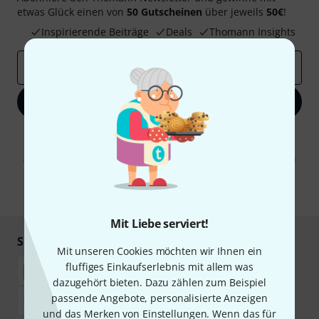
etwas Glück einen von
50 Gutscheinen
über jeweils
50€
!
Inspirierende Beiträge
Deals
Thomann Insights
E-Mail-Adresse
*
Jetzt anmelden
Mit Klick auf „Jetzt anmelden“ stimmen Sie dem Erhalt von E-Mail-
Werbung und einer Messung des E-Mail-Nutzungsverhaltens zu. Die
Abmeldung ist jederzeit möglich. Weitere Informationen finden Sie in
unseren
Datenschutzhinweisen
.
* Pflichtfeld
Mit Liebe serviert!
Sicher einkaufen & bezahlen
Mit unseren Cookies möchten wir Ihnen ein
fluffiges Einkaufserlebnis mit allem was
dazugehört bieten. Dazu zählen zum Beispiel
passende Angebote, personalisierte Anzeigen
und das Merken von Einstellungen. Wenn das für