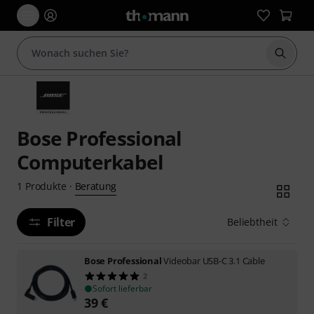
Suche 
Bose Professional
Computerkabel
Beratung
1
Produkte
·
Filter
Beliebtheit
Bose Professional
Videobar USB-C 3.1 Cable
2
Sofort lieferbar
39
€