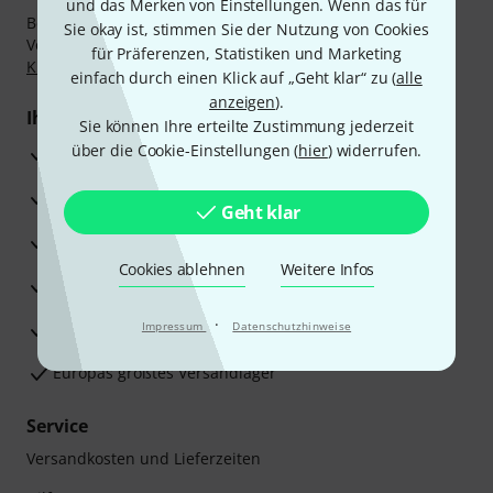
und das Merken von Einstellungen. Wenn das für
Bezahlen Sie vertraulich und sicher per Nachnahme,
Sie okay ist, stimmen Sie der Nutzung von Cookies
Vorkasse, PayPal, Amazon Pay,
Klarna Sofort bezahlen
,
für Präferenzen, Statistiken und Marketing
Klarna Ratenzahlung
oder Kreditkarte.
einfach durch einen Klick auf „Geht klar“ zu (
alle
anzeigen
).
Ihre Vorteile
Sie können Ihre erteilte Zustimmung jederzeit
über die Cookie-Einstellungen (
hier
) widerrufen.
3 Jahre Thomann Garantie
30 Tage Money-Back-Garantie
Geht klar
Reparaturservice
Cookies ablehnen
Weitere Infos
Beratung durch Fachexperten
·
Zufriedenheitsgarantie
Impressum
Datenschutzhinweise
Europas größtes Versandlager
Service
Versandkosten und Lieferzeiten