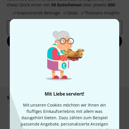
etwas Glück einen von
50 Gutscheinen
über jeweils
50€
!
Inspirierende Beiträge
Deals
Thomann Insights
E-Mail-Adresse
*
Jetzt anmelden
Mit Klick auf „Jetzt anmelden“ stimmen Sie dem Erhalt von E-Mail-
Werbung und einer Messung des E-Mail-Nutzungsverhaltens zu. Die
Abmeldung ist jederzeit möglich. Weitere Informationen finden Sie in
unseren
Datenschutzhinweisen
.
* Pflichtfeld
Mit Liebe serviert!
Sicher einkaufen & bezahlen
Mit unseren Cookies möchten wir Ihnen ein
fluffiges Einkaufserlebnis mit allem was
dazugehört bieten. Dazu zählen zum Beispiel
passende Angebote, personalisierte Anzeigen