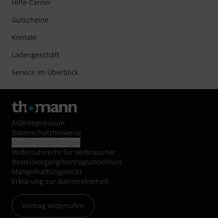
Hilfe-Center
Gutscheine
Kontakt
Ladengeschäft
Service im Überblick
AGB
/
Impressum
Datenschutzhinweise
Cookie-Einstellungen
Widerrufsrecht für Verbraucher
Bestellvorgang/Vertragsabschluss
Mängelhaftungsrecht
Erklärung zur Barrierefreiheit
Vertrag widerrufen