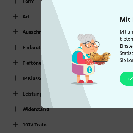
Form
Art
Mit 
Mit un
Ausschnitt-maß Ø in mm
biete
Einste
Einbautiefe in mm
Statis
Sie kö
Tieftöner in Zoll
IP Klasse
Leistung Niederohm
Widerstand
100V Trafo