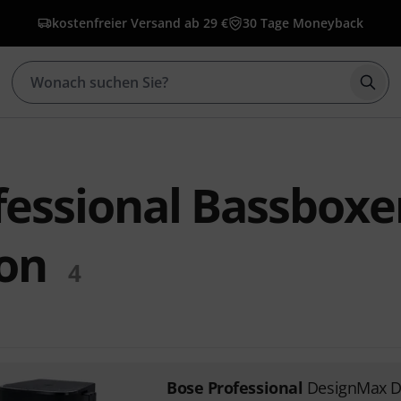
kostenfreier Versand ab 29 €
30 Tage Moneyback
Such
fessional Bassboxe
ion
4
Bose Professional
DesignMax D