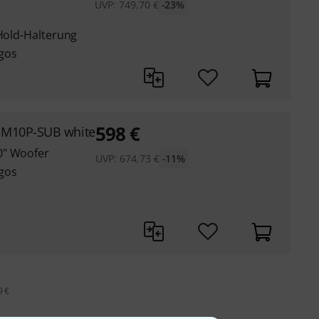
UVP:
749,70
€
-23%
kHold-Halterung
gos
598
€
M10P-SUB white
0" Woofer
UVP:
674,73
€
-11%
gos
9 €