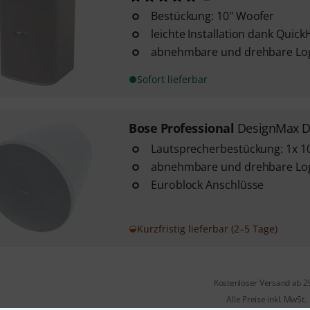
Bestückung: 10" Woofer
leichte Installation dank Quic
abnehmbare und drehbare Lo
Sofort lieferbar
Bose Professional
DesignMax D
Lautsprecherbestückung: 1x 1
abnehmbare und drehbare Lo
Euroblock Anschlüsse
Kurzfristig lieferbar (2–5 Tage)
Kostenloser Versand ab 2
Alle Preise inkl. MwSt.