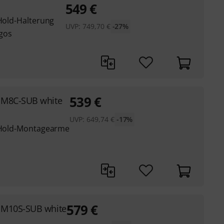
549
€
kHold-Halterung
UVP:
749,70
€
-27%
gos
539
€
M8C-SUB white
UVP:
649,74
€
-17%
ckHold-Montagearme
579
€
M10S-SUB white