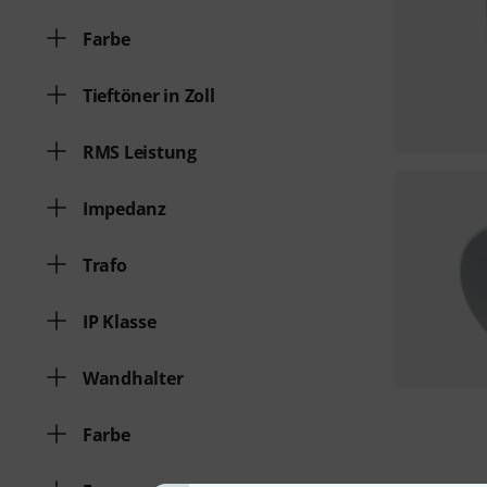
Farbe
Tieftöner in Zoll
RMS Leistung
Impedanz
Trafo
IP Klasse
Wandhalter
Farbe