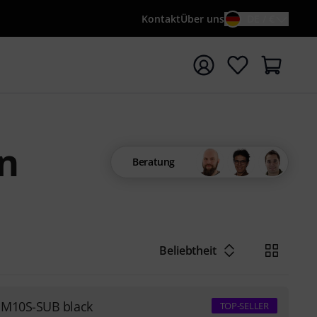
Kontakt
Über uns
DE / €
e mit Suchwort {searchTerm} starten
n
Beratung
Beliebtheit
M10S-SUB black
TOP-SELLER