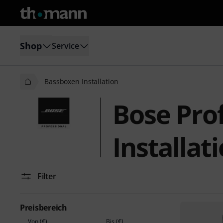
Shop
Service
Bassboxen Installation
Bose Pro
Installat
Filter
Preisbereich
Von (€)
Bis (€)