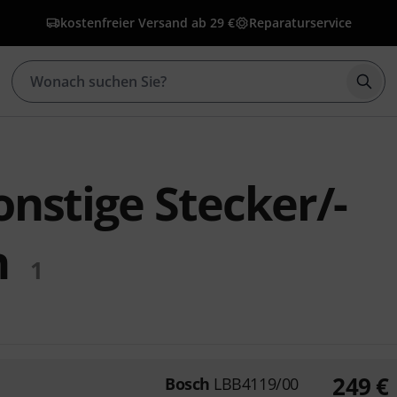
kostenfreier Versand ab 29 €
Reparaturservice
Such
nstige Stecker/-
n
1
249
€
Bosch
LBB4119/00