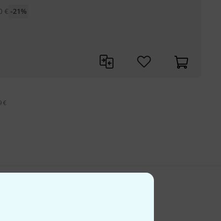
0
€
-21%
9 €