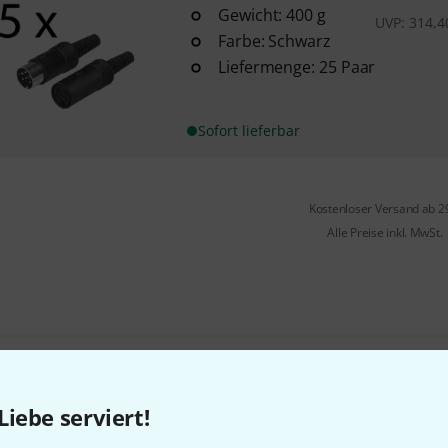
Gewicht: 400 g
UVP:
314,4
Farbe: Schwarz
Liefermenge: 25 Paar
Sofort lieferbar
Kostenloser Versand ab 2
Alle Preise inkl. MwSt.
Gefällt Ihnen, was Sie sehen?
Liebe serviert!