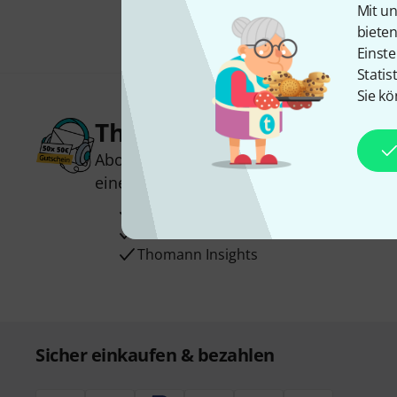
Mit un
biete
Einste
Statis
Sie kö
Thomann Newsletter
Abonniere den Thomann Newsletter und
einen von
50 Gutscheinen
über jeweils
Inspirierende Beiträge
Deals
Thomann Insights
Sicher einkaufen & bezahlen