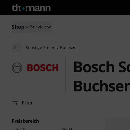
Shop
Service
Sonstige Stecker/-Buchsen
Bosch So
Buchse
Filter
Preisbereich
Von (€)
Bis (€)