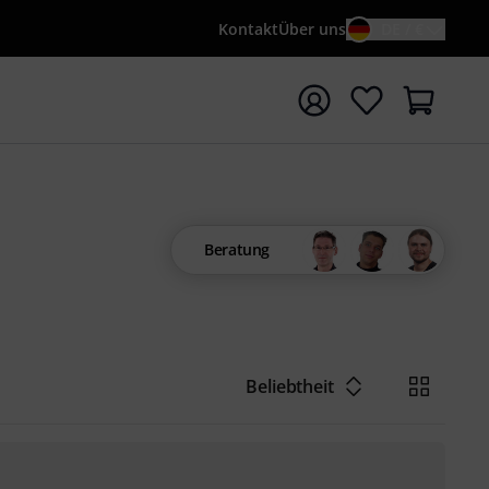
Kontakt
Über uns
DE / €
e mit Suchwort {searchTerm} starten
Beratung
Beliebtheit