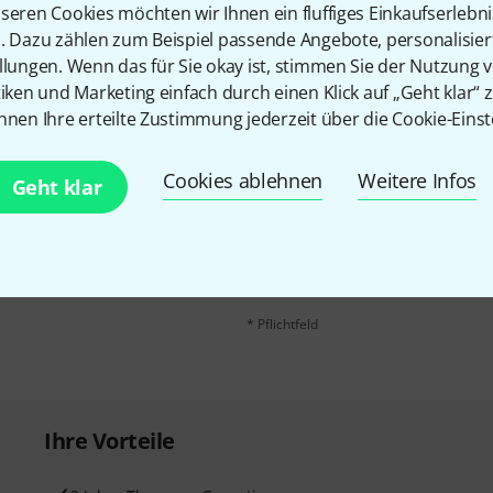
Teilen
Hilfe & Feedback
seren Cookies möchten wir Ihnen ein fluffiges Einkaufserlebn
n. Dazu zählen zum Beispiel passende Angebote, personalisie
llungen. Wenn das für Sie okay ist, stimmen Sie der Nutzung 
tiken und Marketing einfach durch einen Klick auf „Geht klar“ z
nnen Ihre erteilte Zustimmung jederzeit über die Cookie-Einst
Cookies ablehnen
Weitere Infos
E-Mail-Adresse
*
Geht klar
 gewinne mit etwas Glück
50€
!
Mit Klick auf „Jetzt anmelden“ stimmen
Nutzungsverhaltens zu. Die Abmeldung is
Datenschutzhinweisen
.
* Pflichtfeld
Ihre Vorteile