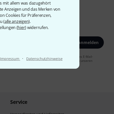
is mit allem was dazugehört
rte Anzeigen und das Merken von
von Cookies für Präferenzen,
u (
alle anzeigen
).
ellungen (
hier
) widerrufen.
Jetzt anmelden
 Sie dem Erhalt von E-Mail-Werbung und einer Messung des E-Mail-
·
Impressum
Datenschutzhinweise
t jederzeit möglich. Weitere Informationen finden Sie in unseren
Service