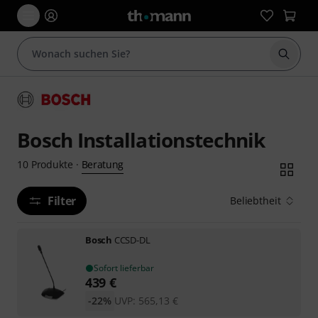
Suche 
Bosch Installationstechnik
Beratung
10
Produkte
·
Filter
Beliebtheit
Bosch
CCSD-DL
Sofort lieferbar
439
€
-22%
UVP:
565,13
€