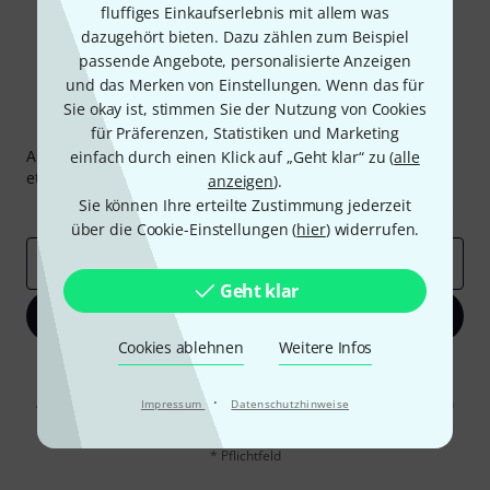
fluffiges Einkaufserlebnis mit allem was
dazugehört bieten. Dazu zählen zum Beispiel
passende Angebote, personalisierte Anzeigen
und das Merken von Einstellungen. Wenn das für
Sie okay ist, stimmen Sie der Nutzung von Cookies
Thomann Newsletter
für Präferenzen, Statistiken und Marketing
Abonniere den Thomann Newsletter und gewinne mit
einfach durch einen Klick auf „Geht klar“ zu (
alle
etwas Glück einen von
50 Gutscheinen
über jeweils
50€
!
anzeigen
).
Sie können Ihre erteilte Zustimmung jederzeit
Inspirierende Beiträge
Deals
Thomann Insights
über die Cookie-Einstellungen (
hier
) widerrufen.
E-Mail-Adresse
*
Geht klar
Jetzt anmelden
Cookies ablehnen
Weitere Infos
Mit Klick auf „Jetzt anmelden“ stimmen Sie dem Erhalt von E-Mail-
Werbung und einer Messung des E-Mail-Nutzungsverhaltens zu. Die
·
Abmeldung ist jederzeit möglich. Weitere Informationen finden Sie in
Impressum
Datenschutzhinweise
unseren
Datenschutzhinweisen
.
* Pflichtfeld