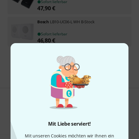
Sofort lieferbar
47,90
€
Bosch
LB10-UC06-L WH B-Stock
Sofort lieferbar
46,80
€
Kostenloser Versand ab 29 €
Alle Preise inkl. MwSt.
Gefällt Ihnen, was Sie sehen?
Teilen
Hilfe & Feedback
Mit Liebe serviert!
Mit unseren Cookies möchten wir Ihnen ein