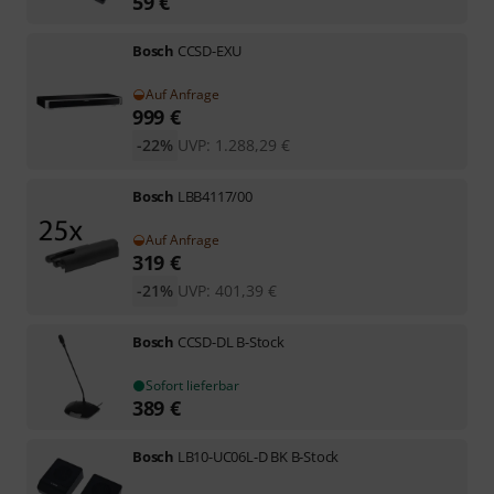
59
€
Bosch
CCSD-EXU
Auf Anfrage
999
€
-22%
UVP:
1.288,29
€
Bosch
LBB4117/00
Auf Anfrage
319
€
-21%
UVP:
401,39
€
Bosch
CCSD-DL B-Stock
Sofort lieferbar
389
€
Bosch
LB10-UC06L-D BK B-Stock