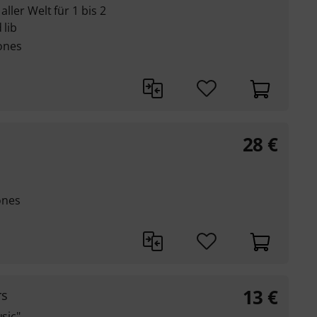
 aller Welt für 1 bis 2
 lib
ones
28
€
ones
13
€
rs
usic"