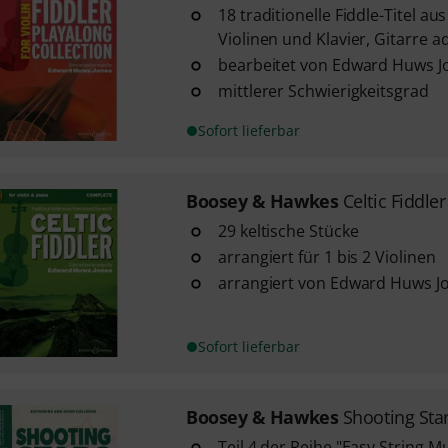
18 traditionelle Fiddle-Titel aus
Violinen und Klavier, Gitarre ad
bearbeitet von Edward Huws J
mittlerer Schwierigkeitsgrad
Sofort lieferbar
Boosey & Hawkes
Celtic Fiddler
29 keltische Stücke
arrangiert für 1 bis 2 Violinen
arrangiert von Edward Huws J
Sofort lieferbar
Boosey & Hawkes
Shooting Sta
Teil 4 der Reihe "Easy String M