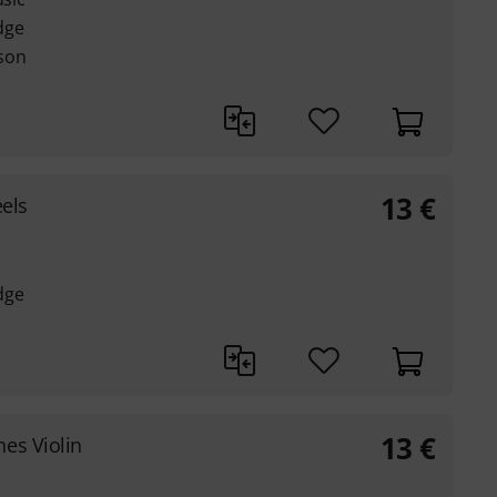
dge
son
13
€
els
dge
13
€
nes Violin