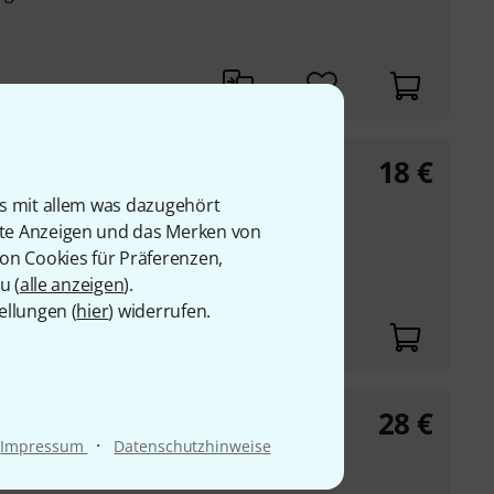
18
€
 Hornpipes
is mit allem was dazugehört
tische und englische
rte Anzeigen und das Merken von
von Cookies für Präferenzen,
u (
alle anzeigen
).
ellungen (
hier
) widerrufen.
28
€
dler
·
Impressum
Datenschutzhinweise