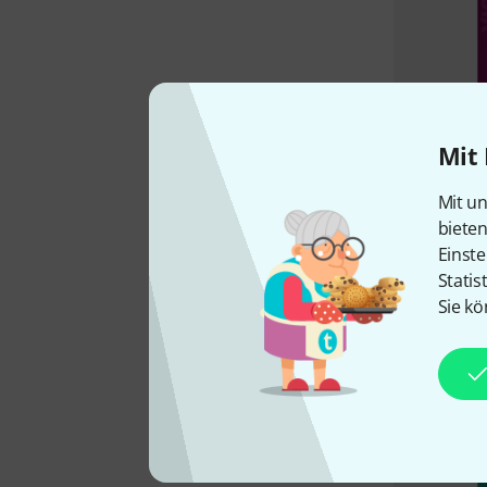
Mit 
Mit un
biete
Einste
Statis
Sie kö