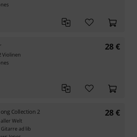
ones
28
€
r
2 Violinen
ones
28
€
long Collection 2
 aller Welt
 Gitarre ad lib
uws Jones