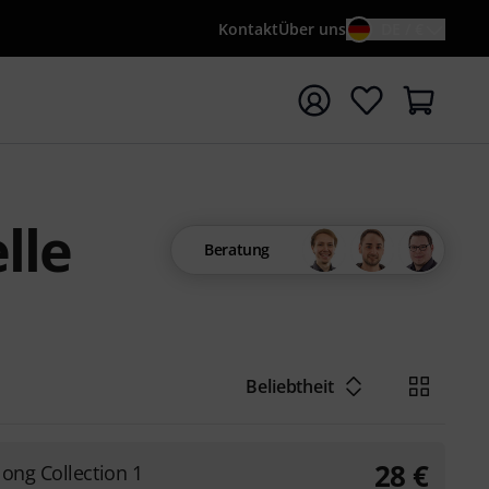
Kontakt
Über uns
DE / €
e mit Suchwort {searchTerm} starten
lle
Beratung
Beliebtheit
28
€
long Collection 1