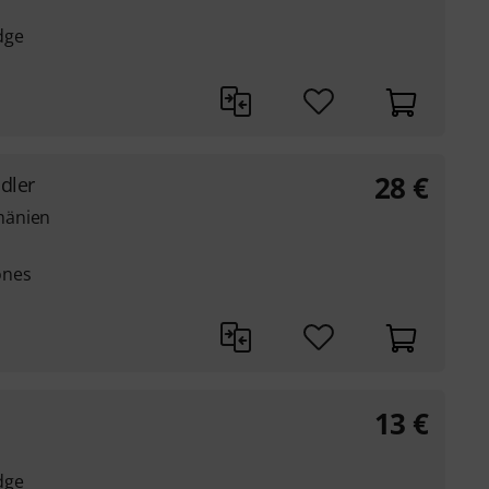
dge
28
€
ddler
mänien
ones
13
€
dge