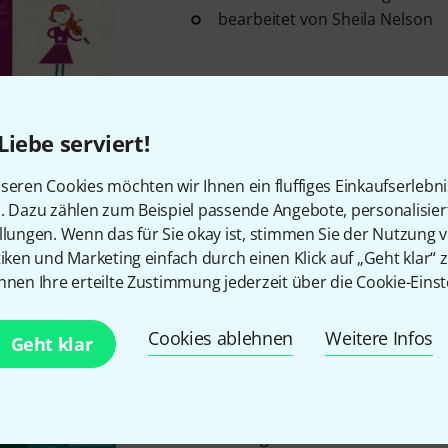
bearbeitet von Sheila Nelson
Sofort lieferbar
Liebe serviert!
Boosey & Hawkes
Jigs, Reels &
1
seren Cookies möchten wir Ihnen ein fluffiges Einkaufserlebn
30 traditionelle irische, schot
n. Dazu zählen zum Beispiel passende Angebote, personalisie
Lieder
llungen. Wenn das für Sie okay ist, stimmen Sie der Nutzung 
arrangiert für Violine
tiken und Marketing einfach durch einen Klick auf „Geht klar“ z
nnen Ihre erteilte Zustimmung jederzeit über die Cookie-Einst
mit Akkorden
In ca. einer Woche lieferbar
Cookies ablehnen
Weitere Infos
Geht klar
Boosey & Hawkes
Seafaring Fid
22 Songs aus aller Welt
arrangiert für 1 bis 2 Violinen