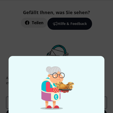
Gefällt Ihnen, was Sie sehen?
Teilen
Hilfe & Feedback
Thomann Newsletter
Abonniere den Thomann Newsletter und gewinne mit
etwas Glück einen von
50 Gutscheinen
über jeweils
50€
!
Inspirierende Beiträge
Deals
Thomann Insights
E-Mail-Adresse
*