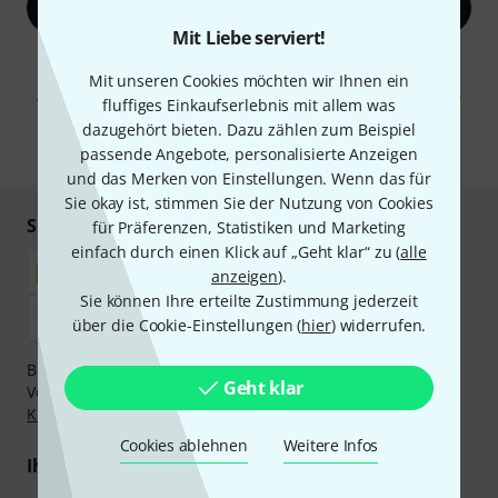
Jetzt anmelden
Mit Liebe serviert!
Mit Klick auf „Jetzt anmelden“ stimmen Sie dem Erhalt von E-Mail-
Werbung und einer Messung des E-Mail-Nutzungsverhaltens zu. Die
Mit unseren Cookies möchten wir Ihnen ein
Abmeldung ist jederzeit möglich. Weitere Informationen finden Sie in
fluffiges Einkaufserlebnis mit allem was
unseren
Datenschutzhinweisen
.
dazugehört bieten. Dazu zählen zum Beispiel
* Pflichtfeld
passende Angebote, personalisierte Anzeigen
und das Merken von Einstellungen. Wenn das für
Sie okay ist, stimmen Sie der Nutzung von Cookies
Sicher einkaufen & bezahlen
für Präferenzen, Statistiken und Marketing
einfach durch einen Klick auf „Geht klar“ zu (
alle
anzeigen
).
Sie können Ihre erteilte Zustimmung jederzeit
über die Cookie-Einstellungen (
hier
) widerrufen.
Bezahlen Sie vertraulich und sicher per Nachnahme,
Geht klar
Vorkasse, PayPal, Amazon Pay,
Klarna Sofort bezahlen
,
Klarna Ratenzahlung
oder Kreditkarte.
Cookies ablehnen
Weitere Infos
Ihre Vorteile