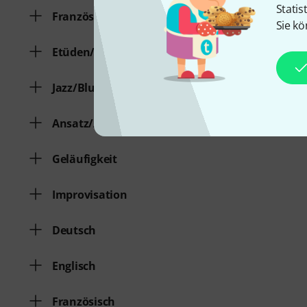
Statis
Französisch
Sie kö
Etüden/Übungen
Jazz/Blues
Ansatz/Atemtechnik etc.
Geläufigkeit
Improvisation
Deutsch
Englisch
Französisch