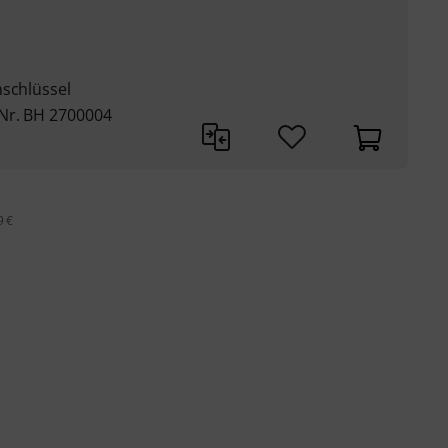
nschlüssel
Nr. BH 2700004
9 €