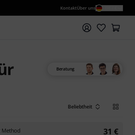
Kontakt
Über uns
DE / €
e mit Suchwort {searchTerm} starten
ür
Beratung
Beliebtheit
31
€
t Method