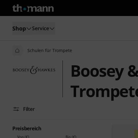
Shop
Service
Schulen für Trompete
Boosey &
Trompet
Filter
Preisbereich
Von (€)
Bis (€)