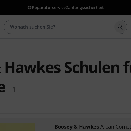
Reparaturservice
Zahlungssicherheit
Such
 Hawkes Schulen f
e
1
Boosey & Hawkes
Arban Corne