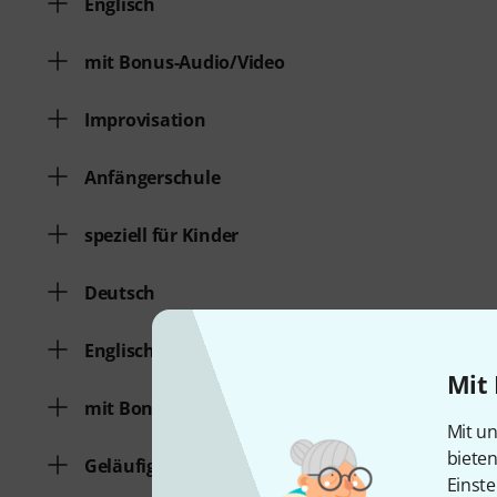
Englisch
mit Bonus-Audio/Video
Improvisation
Anfängerschule
speziell für Kinder
Deutsch
Englisch
Mit 
mit Bonus-Audio/Video
Mit un
biete
Geläufigkeit
Einste