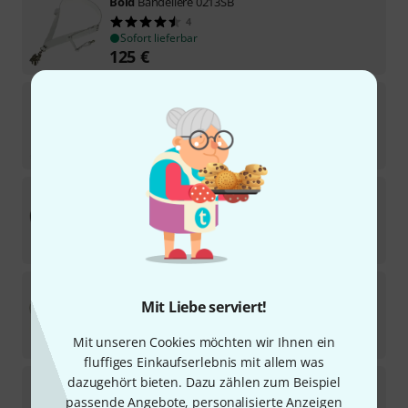
Bold
Bandeliere 0213SB
4
Sofort lieferbar
125
€
Bold
Bandeliere 0200 XL60
3
Sofort lieferbar
115
€
Bold
0250/90 Carrying Slings SD
1
Kurzfristig lieferbar (2–5 Tage)
47
€
Bold
0258/L2
Mit Liebe serviert!
1
Sofort lieferbar
49
€
Mit unseren Cookies möchten wir Ihnen ein
fluffiges Einkaufserlebnis mit allem was
Bold
0250/120 Carrying Slings SD
dazugehört bieten. Dazu zählen zum Beispiel
2
passende Angebote, personalisierte Anzeigen