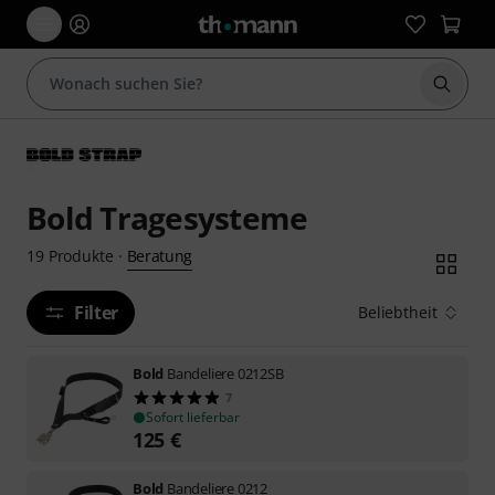
Suche 
Bold Tragesysteme
Beratung
19
Produkte
·
Filter
Beliebtheit
Bold
Bandeliere 0212SB
7
Sofort lieferbar
125
€
Bold
Bandeliere 0212