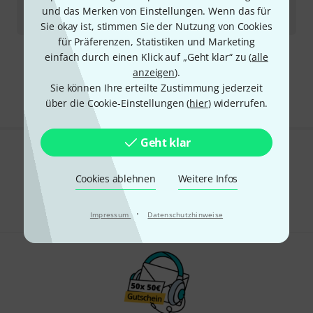
Kurzfristig lieferbar (2–5 Tage)
und das Merken von Einstellungen. Wenn das für
55
€
Sie okay ist, stimmen Sie der Nutzung von Cookies
für Präferenzen, Statistiken und Marketing
einfach durch einen Klick auf „Geht klar“ zu (
alle
Kostenloser Versand ab 29 €
anzeigen
).
Alle Preise inkl. MwSt.
Sie können Ihre erteilte Zustimmung jederzeit
über die Cookie-Einstellungen (
hier
) widerrufen.
Geht klar
Gefällt Ihnen, was Sie sehen?
Cookies ablehnen
Weitere Infos
Teilen
Hilfe & Feedback
·
Impressum
Datenschutzhinweise