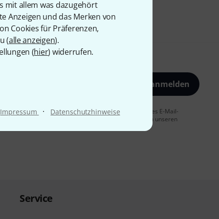
is mit allem was dazugehört
rte Anzeigen und das Merken von
von Cookies für Präferenzen,
u (
alle anzeigen
).
ellungen (
hier
) widerrufen.
Jetzt anmelden
·
 Sie dem Erhalt von E-Mail-Werbung und einer Messung des E-Mail-
Impressum
Datenschutzhinweise
t jederzeit möglich. Weitere Informationen finden Sie in unseren
Service