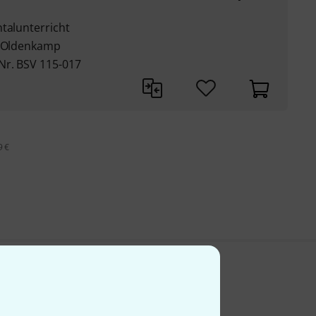
talunterricht
l Oldenkamp
Nr. BSV 115-017
9 €