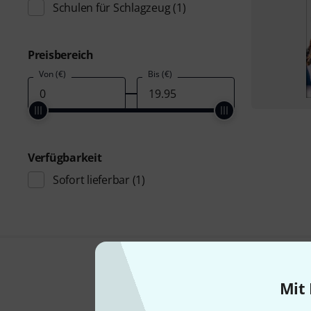
Schulen für Schlagzeug
(1)
Preisbereich
Von (€)
Bis (€)
Verfügbarkeit
Sofort lieferbar
(1)
Mit 