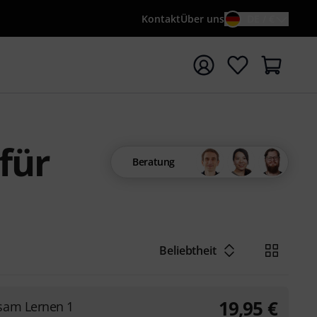
Kontakt
Über uns
DE / €
e mit Suchwort {searchTerm} starten
für
Beratung
Beliebtheit
19,95
€
am Lernen 1