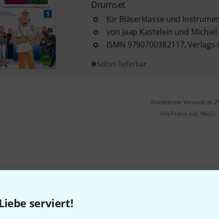
Drumset
für Bläserklasse und Instrumen
von Jaap Kastelein und Michie
ISMN 9790700382117, Verlags-
Sofort lieferbar
Kostenloser Versand ab 2
Alle Preise inkl. MwSt.
Gefällt Ihnen, was Sie sehen?
Liebe serviert!