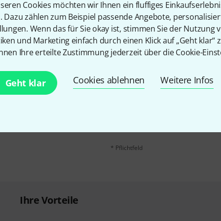
Teilen
Hilfe & Feedback
seren Cookies möchten wir Ihnen ein fluffiges Einkaufserlebn
n. Dazu zählen zum Beispiel passende Angebote, personalisie
llungen. Wenn das für Sie okay ist, stimmen Sie der Nutzung 
tiken und Marketing einfach durch einen Klick auf „Geht klar“ z
nnen Ihre erteilte Zustimmung jederzeit über die Cookie-Einst
Cookies ablehnen
Weitere Infos
Geht klar
E-Mail-Adresse
*
 gewinne mit etwas Glück
50€
!
Mit Klick auf „Jetzt anmelden“ stimmen
Nutzungsverhaltens zu. Die Abmeldung is
Datenschutzhinweisen
.
* Pflichtfeld
Ihre Vorteile