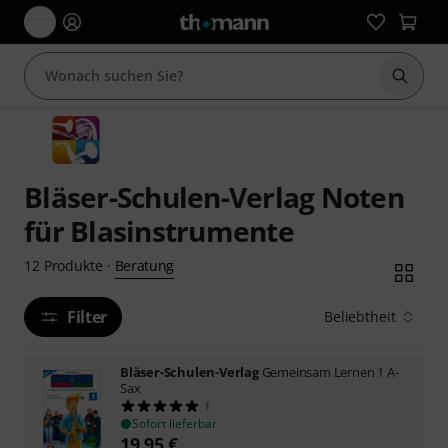
Suche 
Bläser-Schulen-Verlag Noten
für Blasinstrumente
Beratung
12
Produkte
·
Filter
Beliebtheit
Bläser-Schulen-Verlag
Gemeinsam Lernen 1 A-
Sax
1
Sofort lieferbar
19,95
€