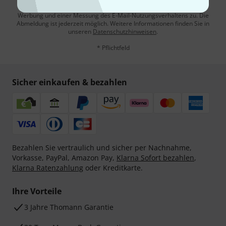
Mit Klick auf „Jetzt anmelden“ stimmen Sie dem Erhalt von E-Mail-
Werbung und einer Messung des E-Mail-Nutzungsverhaltens zu. Die
Abmeldung ist jederzeit möglich. Weitere Informationen finden Sie in
unseren
Datenschutzhinweisen
.
* Pflichtfeld
Sicher einkaufen & bezahlen
Bezahlen Sie vertraulich und sicher per Nachnahme,
Vorkasse, PayPal, Amazon Pay,
Klarna Sofort bezahlen
,
Klarna Ratenzahlung
oder Kreditkarte.
Ihre Vorteile
3 Jahre Thomann Garantie