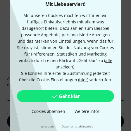
Gefällt Ihnen, was Sie sehen?
Mit Liebe serviert!
Teilen
Mit unseren Cookies möchten wir Ihnen ein
Hilfe & Feedback
fluffiges Einkaufserlebnis mit allem was
dazugehört bieten. Dazu zählen zum Beispiel
passende Angebote, personalisierte Anzeigen
und das Merken von Einstellungen. Wenn das für
Sie okay ist, stimmen Sie der Nutzung von Cookies
für Präferenzen, Statistiken und Marketing
einfach durch einen Klick auf „Geht klar“ zu (
alle
anzeigen
).
Thomann Newsletter
Sie können Ihre erteilte Zustimmung jederzeit
Abonniere den Thomann Newsletter und gewinne mit
über die Cookie-Einstellungen (
hier
) widerrufen.
etwas Glück einen von
50 Gutscheinen
über jeweils
50€
!
Inspirierende Beiträge
Deals
Thomann Insights
Geht klar
E-Mail-Adresse
*
Cookies ablehnen
Weitere Infos
Jetzt anmelden
·
Impressum
Datenschutzhinweise