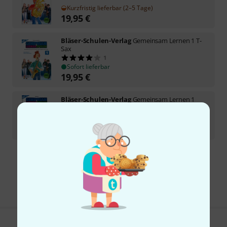
Kurzfristig lieferbar (2–5 Tage)
19,95
€
Bläser-Schulen-Verlag
Gemeinsam Lernen 1 T-
Sax
1
Sofort lieferbar
19,95
€
Bläser-Schulen-Verlag
Gemeinsam Lernen 1
Score
Sofort lieferbar
54,95
€
Kostenloser Versand ab 29 €
Alle Preise inkl. MwSt.