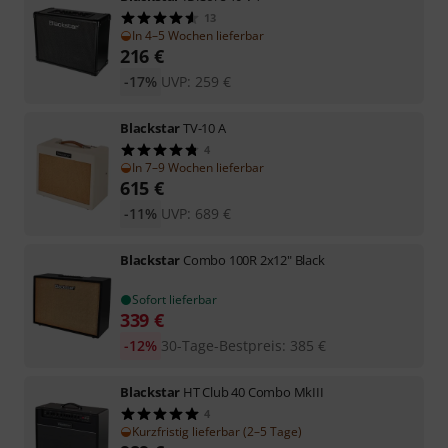
13
In 4–5 Wochen lieferbar
216
€
-17%
UVP:
259
€
Blackstar
TV-10 A
4
In 7–9 Wochen lieferbar
615
€
-11%
UVP:
689
€
Blackstar
Combo 100R 2x12" Black
Sofort lieferbar
339
€
-12%
30-Tage-Bestpreis
:
385
€
Blackstar
HT Club 40 Combo MkIII
4
Kurzfristig lieferbar (2–5 Tage)