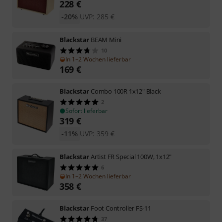
228
€
-20%
UVP:
285
€
Blackstar
BEAM Mini
10
In 1–2 Wochen lieferbar
169
€
Blackstar
Combo 100R 1x12" Black
2
Sofort lieferbar
319
€
-11%
UVP:
359
€
Blackstar
Artist FR Special 100W, 1x12"
6
In 1–2 Wochen lieferbar
358
€
Blackstar
Foot Controller FS-11
37