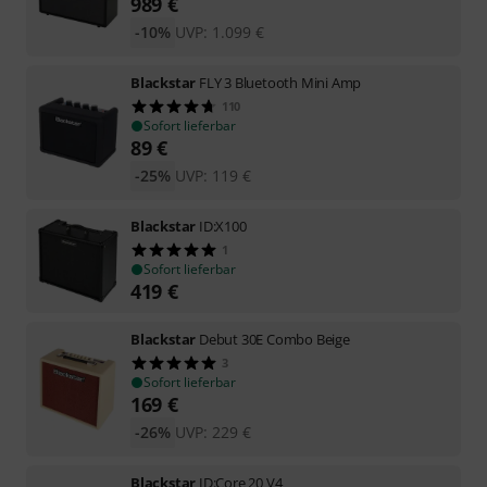
989
€
-10%
UVP:
1.099
€
Blackstar
FLY 3 Bluetooth Mini Amp
110
Sofort lieferbar
89
€
-25%
UVP:
119
€
Blackstar
ID:X100
1
Sofort lieferbar
419
€
Blackstar
Debut 30E Combo Beige
3
Sofort lieferbar
169
€
-26%
UVP:
229
€
Blackstar
ID:Core 20 V4