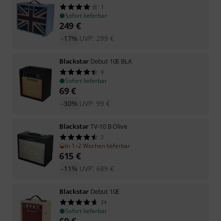
1
Sofort lieferbar
249
€
-17%
UVP:
299
€
Blackstar
Debut 10E BLK
9
Sofort lieferbar
69
€
-30%
UVP:
99
€
Blackstar
TV-10 B Olive
2
In 1–2 Wochen lieferbar
615
€
-11%
UVP:
689
€
Blackstar
Debut 10E
24
Sofort lieferbar
69
€