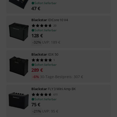
Sofort lieferbar
47
€
Blackstar
ID:Core 10 V4
20
Sofort lieferbar
128
€
-32%
UVP:
189
€
Blackstar
ID:X 50
1
Sofort lieferbar
289
€
-6%
30-Tage-Bestpreis
:
307
€
Blackstar
FLY 3 Mini Amp BK
611
Sofort lieferbar
75
€
-21%
UVP:
95
€