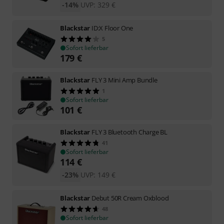
-14%
UVP:
329
€
Blackstar
ID:X Floor One
5
Sofort lieferbar
179
€
Blackstar
FLY 3 Mini Amp Bundle
1
Sofort lieferbar
101
€
Blackstar
FLY 3 Bluetooth Charge BL
41
Sofort lieferbar
114
€
-23%
UVP:
149
€
Blackstar
Debut 50R Cream Oxblood
48
Sofort lieferbar