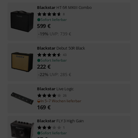
Blackstar
HT-5R MKIII Combo
8
Sofort lieferbar
599
€
-19%
UVP:
739
€
Blackstar
Debut 50R Black
43
Sofort lieferbar
222
€
-22%
UVP:
285
€
Blackstar
Live Logic
26
In 5–7 Wochen lieferbar
169
€
Blackstar
FLY 3 High Gain
1
Sofort lieferbar