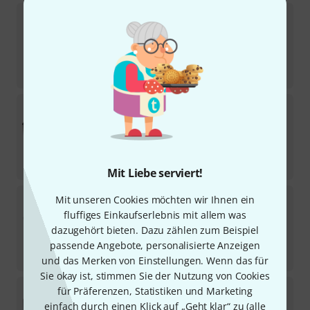
Blackstar
Debut 30E Combo Black
1
Sofort lieferbar
195
€
-15%
UVP:
229
€
Blackstar
Dept. 10 Amped 2
18
Sofort lieferbar
455
€
-32%
UVP:
669
€
Mit Liebe serviert!
Blackstar
HT-20RH MKIII
Mit unseren Cookies möchten wir Ihnen ein
1
fluffiges Einkaufserlebnis mit allem was
Sofort lieferbar
dazugehört bieten. Dazu zählen zum Beispiel
729
€
passende Angebote, personalisierte Anzeigen
-17%
UVP:
879
€
und das Merken von Einstellungen. Wenn das für
Sie okay ist, stimmen Sie der Nutzung von Cookies
Blackstar
HT-20R MKIII Valve Combo
für Präferenzen, Statistiken und Marketing
1
einfach durch einen Klick auf „Geht klar“ zu (
alle