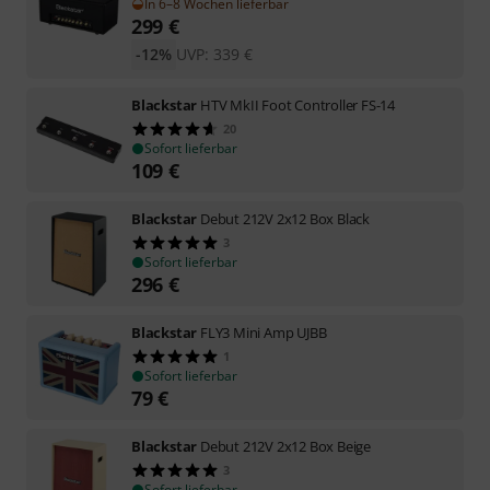
In 6–8 Wochen lieferbar
299
€
-12%
UVP:
339
€
Blackstar
HTV MkII Foot Controller FS-14
20
Sofort lieferbar
109
€
Blackstar
Debut 212V 2x12 Box Black
3
Sofort lieferbar
296
€
Blackstar
FLY3 Mini Amp UJBB
1
Sofort lieferbar
79
€
Blackstar
Debut 212V 2x12 Box Beige
3
Sofort lieferbar