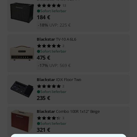
13
Sofort lieferbar
184
€
-18%
UVP:
225
€
Blackstar
TV-10 A 6L6
2
Sofort lieferbar
475
€
-17%
UVP:
569
€
Blackstar
ID:X Floor Two
2
Sofort lieferbar
235
€
Blackstar
Combo 100R 1x12" Beige
3
Sofort lieferbar
321
€