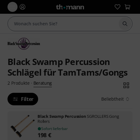
Suche 
Black Swamp Percussion
Schlägel für TamTams/Gongs
Beratung
2
Produkte
·
Filter
Beliebtheit
Black Swamp Percussion
SGROLLERS Gong
Rollers
Sofort lieferbar
198
€