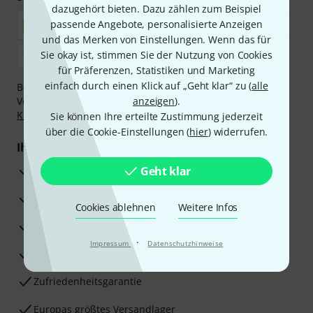
dazugehört bieten. Dazu zählen zum Beispiel
passende Angebote, personalisierte Anzeigen
und das Merken von Einstellungen. Wenn das für
Sie okay ist, stimmen Sie der Nutzung von Cookies
für Präferenzen, Statistiken und Marketing
einfach durch einen Klick auf „Geht klar“ zu (
alle
Bezahlen Sie vertraulich und sicher per Nachnahme,
Vorkasse, PayPal, Amazon Pay,
anzeigen
Klarna Sofort bezahlen
).
,
Klarna Ratenzahlung
oder Kreditkarte.
Sie können Ihre erteilte Zustimmung jederzeit
über die Cookie-Einstellungen (
hier
) widerrufen.
Ihre Vorteile
3 Jahre Thomann Garantie
Geht klar
30 Tage Money-Back-Garantie
Cookies ablehnen
Weitere Infos
Reparaturservice
·
Impressum
Datenschutzhinweise
Beratung durch Fachexperten
Zufriedenheitsgarantie
Europas größtes Versandlager