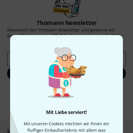
Thomann Newsletter
Abonniere den Thomann Newsletter und gewinne mit
etwas Glück einen von
50 Gutscheinen
über jeweils
50€
!
Inspirierende Beiträge
Deals
Thomann Insights
E-Mail-Adresse
*
Jetzt anmelden
Mit Klick auf „Jetzt anmelden“ stimmen Sie dem Erhalt von E-Mail-
Werbung und einer Messung des E-Mail-Nutzungsverhaltens zu. Die
Abmeldung ist jederzeit möglich. Weitere Informationen finden Sie in
unseren
Datenschutzhinweisen
.
* Pflichtfeld
Mit Liebe serviert!
Mit unseren Cookies möchten wir Ihnen ein
fluffiges Einkaufserlebnis mit allem was
Sicher einkaufen & bezahlen