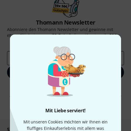
Thomann Newsletter
Abonniere den Thomann Newsletter und gewinne mit
etwas Glück einen von
50 Gutscheinen
über jeweils
50€
!
Inspirierende Beiträge
Deals
Thomann Insights
E-Mail-Adresse
*
Jetzt anmelden
Mit Klick auf „Jetzt anmelden“ stimmen Sie dem Erhalt von E-Mail-
Werbung und einer Messung des E-Mail-Nutzungsverhaltens zu. Die
Abmeldung ist jederzeit möglich. Weitere Informationen finden Sie in
unseren
Datenschutzhinweisen
.
* Pflichtfeld
Mit Liebe serviert!
Mit unseren Cookies möchten wir Ihnen ein
fluffiges Einkaufserlebnis mit allem was
Sicher einkaufen & bezahlen