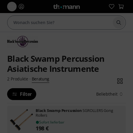
Suche 
Black Swamp Percussion
Asiatische Instrumente
Beratung
2
Produkte
·
Filter
Beliebtheit
Black Swamp Percussion
SGROLLERS Gong
Rollers
Sofort lieferbar
198
€