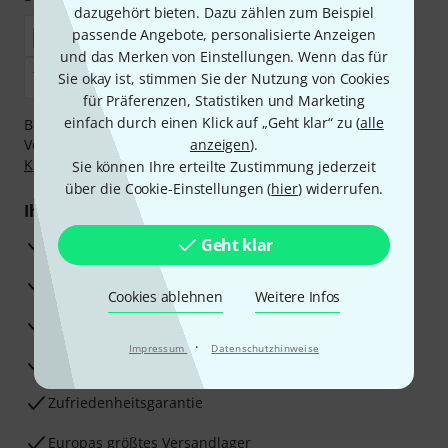
dazugehört bieten. Dazu zählen zum Beispiel
passende Angebote, personalisierte Anzeigen
und das Merken von Einstellungen. Wenn das für
Sie okay ist, stimmen Sie der Nutzung von Cookies
für Präferenzen, Statistiken und Marketing
einfach durch einen Klick auf „Geht klar“ zu (
alle
Bezahlen Sie vertraulich und sicher per Nachnahme,
Vorkasse, PayPal, Amazon Pay,
anzeigen
Klarna Sofort bezahlen
).
,
Klarna Ratenzahlung
oder Kreditkarte.
Sie können Ihre erteilte Zustimmung jederzeit
über die Cookie-Einstellungen (
hier
) widerrufen.
Ihre Vorteile
3 Jahre Thomann Garantie
Geht klar
30 Tage Money-Back-Garantie
Cookies ablehnen
Weitere Infos
Reparaturservice
·
Impressum
Datenschutzhinweise
Beratung durch Fachexperten
Zufriedenheitsgarantie
Europas größtes Versandlager