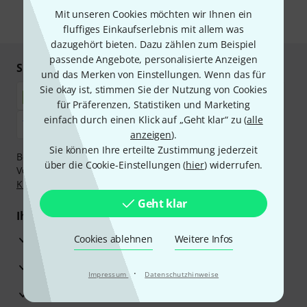
Mit unseren Cookies möchten wir Ihnen ein
* Pflichtfeld
fluffiges Einkaufserlebnis mit allem was
dazugehört bieten. Dazu zählen zum Beispiel
passende Angebote, personalisierte Anzeigen
Sicher einkaufen & bezahlen
und das Merken von Einstellungen. Wenn das für
Sie okay ist, stimmen Sie der Nutzung von Cookies
für Präferenzen, Statistiken und Marketing
einfach durch einen Klick auf „Geht klar“ zu (
alle
anzeigen
).
Sie können Ihre erteilte Zustimmung jederzeit
Bezahlen Sie vertraulich und sicher per Nachnahme,
über die Cookie-Einstellungen (
hier
) widerrufen.
Vorkasse, PayPal, Amazon Pay,
Klarna Sofort bezahlen
,
Klarna Ratenzahlung
oder Kreditkarte.
Geht klar
Ihre Vorteile
3 Jahre Thomann Garantie
Cookies ablehnen
Weitere Infos
30 Tage Money-Back-Garantie
·
Impressum
Datenschutzhinweise
Reparaturservice