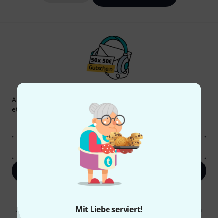
Thomann Newsletter
Abonniere den Thomann Newsletter und gewinne mit
etwas Glück einen von
50 Gutscheinen
über jeweils
50€
!
Inspirierende Beiträge
Deals
Thomann Insights
E-Mail-Adresse
*
Jetzt anmelden
Mit Klick auf „Jetzt anmelden“ stimmen Sie dem Erhalt von E-Mail-
Werbung und einer Messung des E-Mail-Nutzungsverhaltens zu. Die
Mit Liebe serviert!
Abmeldung ist jederzeit möglich. Weitere Informationen finden Sie in
unseren
Datenschutzhinweisen
.