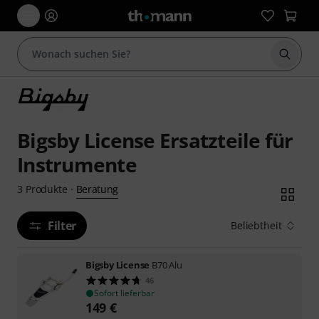
Suche 
Bigsby License Ersatzteile für
Instrumente
Beratung
3
Produkte
·
Filter
Beliebtheit
Bigsby License
B70 Alu
46
Sofort lieferbar
149
€