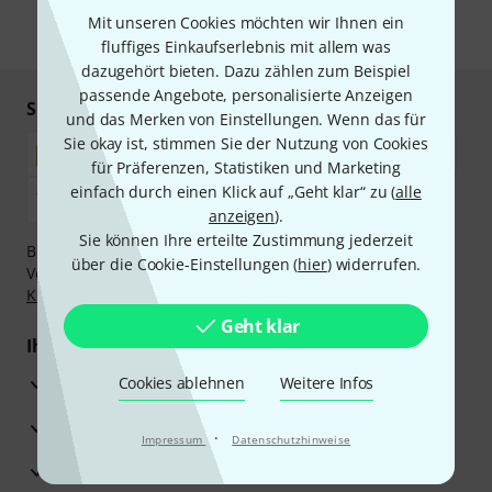
Mit unseren Cookies möchten wir Ihnen ein
* Pflichtfeld
fluffiges Einkaufserlebnis mit allem was
dazugehört bieten. Dazu zählen zum Beispiel
passende Angebote, personalisierte Anzeigen
Sicher einkaufen & bezahlen
und das Merken von Einstellungen. Wenn das für
Sie okay ist, stimmen Sie der Nutzung von Cookies
für Präferenzen, Statistiken und Marketing
einfach durch einen Klick auf „Geht klar“ zu (
alle
anzeigen
).
Sie können Ihre erteilte Zustimmung jederzeit
Bezahlen Sie vertraulich und sicher per Nachnahme,
über die Cookie-Einstellungen (
hier
) widerrufen.
Vorkasse, PayPal, Amazon Pay,
Klarna Sofort bezahlen
,
Klarna Ratenzahlung
oder Kreditkarte.
Geht klar
Ihre Vorteile
3 Jahre Thomann Garantie
Cookies ablehnen
Weitere Infos
30 Tage Money-Back-Garantie
·
Impressum
Datenschutzhinweise
Reparaturservice