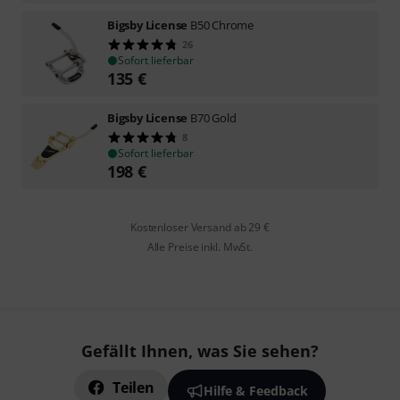
Bigsby License
B50 Chrome
26
Sofort lieferbar
135
€
Bigsby License
B70 Gold
8
Sofort lieferbar
198
€
Kostenloser Versand ab 29 €
Alle Preise inkl. MwSt.
Gefällt Ihnen, was Sie sehen?
Teilen
Hilfe & Feedback