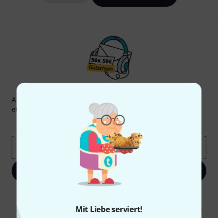
Thomann Newsletter
Abonniere den Thomann Newsletter und gewinne mit
etwas Glück einen von
50 Gutscheinen
über jeweils
50€
!
Inspirierende Beiträge
Deals
Thomann Insights
E-Mail-Adresse
*
Jetzt anmelden
Mit Klick auf „Jetzt anmelden“ stimmen Sie dem Erhalt von E-Mail-
Werbung und einer Messung des E-Mail-Nutzungsverhaltens zu. Die
Mit Liebe serviert!
Abmeldung ist jederzeit möglich. Weitere Informationen finden Sie in
unseren
Datenschutzhinweisen
.