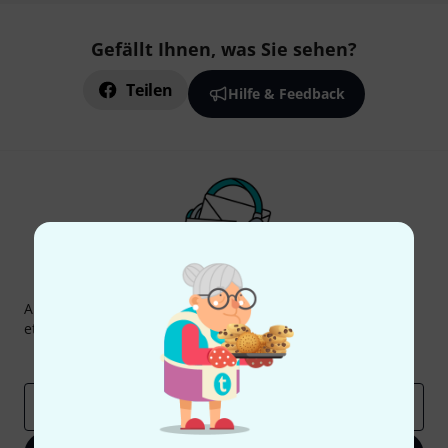
Gefällt Ihnen, was Sie sehen?
Teilen
Hilfe & Feedback
Thomann Newsletter
Abonniere den Thomann Newsletter und gewinne mit
etwas Glück einen von
50 Gutscheinen
über jeweils
50€
!
Inspirierende Beiträge
Deals
Thomann Insights
E-Mail-Adresse
*