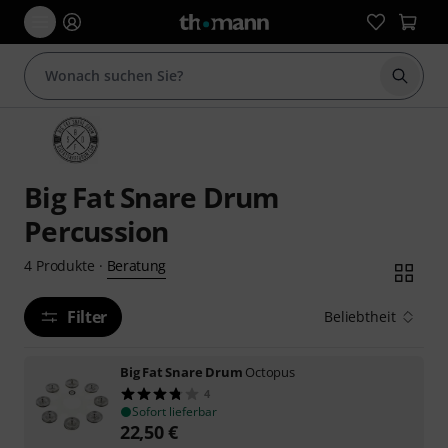
Suche 
Big Fat Snare Drum
Percussion
Beratung
4
Produkte
·
Filter
Beliebtheit
Big Fat Snare Drum
Octopus
4
Sofort lieferbar
22,50
€