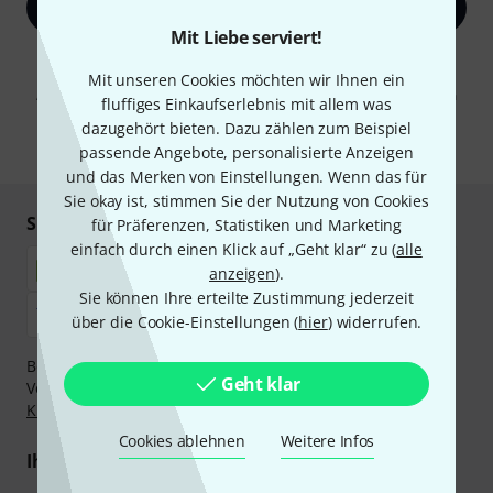
Jetzt anmelden
Mit Liebe serviert!
Mit Klick auf „Jetzt anmelden“ stimmen Sie dem Erhalt von E-Mail-
Werbung und einer Messung des E-Mail-Nutzungsverhaltens zu. Die
Mit unseren Cookies möchten wir Ihnen ein
Abmeldung ist jederzeit möglich. Weitere Informationen finden Sie in
fluffiges Einkaufserlebnis mit allem was
unseren
Datenschutzhinweisen
.
dazugehört bieten. Dazu zählen zum Beispiel
* Pflichtfeld
passende Angebote, personalisierte Anzeigen
und das Merken von Einstellungen. Wenn das für
Sie okay ist, stimmen Sie der Nutzung von Cookies
Sicher einkaufen & bezahlen
für Präferenzen, Statistiken und Marketing
einfach durch einen Klick auf „Geht klar“ zu (
alle
anzeigen
).
Sie können Ihre erteilte Zustimmung jederzeit
über die Cookie-Einstellungen (
hier
) widerrufen.
Bezahlen Sie vertraulich und sicher per Nachnahme,
Geht klar
Vorkasse, PayPal, Amazon Pay,
Klarna Sofort bezahlen
,
Klarna Ratenzahlung
oder Kreditkarte.
Cookies ablehnen
Weitere Infos
Ihre Vorteile