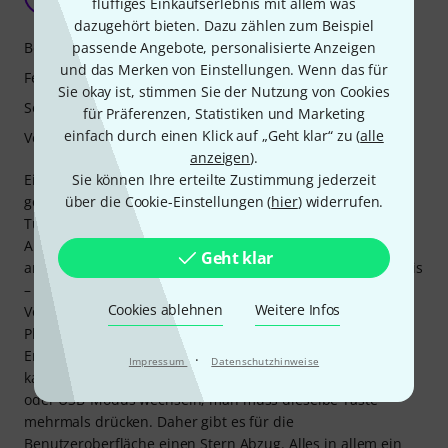
fluffiges Einkaufserlebnis mit allem was
DutchMarco 28.01.2019
dazugehört bieten. Dazu zählen zum Beispiel
passende Angebote, personalisierte Anzeigen
Bedienung
und das Merken von Einstellungen. Wenn das für
Features
Sie okay ist, stimmen Sie der Nutzung von Cookies
Sound
für Präferenzen, Statistiken und Marketing
einfach durch einen Klick auf „Geht klar“ zu (
alle
Verarbeitung
anzeigen
).
Sie können Ihre erteilte Zustimmung jederzeit
Ein großartiger FM/DAB+/CD/BT/USB-Mediaplayer, der
über die Cookie-Einstellungen (
hier
) widerrufen.
genau das tut, was die Thomann-Website verspricht. Der
Tuner ist sehr benutzerfreundlich. Da ich nicht gerne
Anleitungen lese, habe ich ihn direkt nach dem Auspacken
Geht klar
angeschlossen und eingeschaltet. Das gewünschte Ergebnis
– Ton – wurde innerhalb von 5 Sekunden erreicht. Ein
Cookies ablehnen
Weitere Infos
Vorteil dieses Tuners ist, dass man beispielsweise den CD-
Player bei Nichtgebrauch abschalten kann. Das spart
Energie und schont den Akku. Ein kleiner Nachteil: Man
·
Impressum
Datenschutzhinweise
kann nicht gleichzeitig in den gewünschten DAB+/FM/BT-
oder USB-Modus wechseln; man muss dieselbe Taste
mehrmals drücken. Daher gibt es für die
Benutzeroberfläche einen Stern Abzug. Alles in allem ein