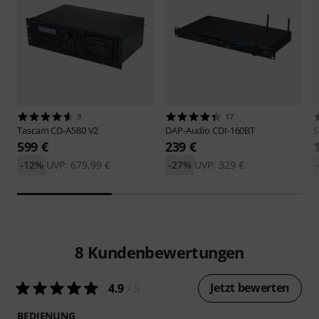
9
17
Tascam
CD-A580 V2
DAP-Audio
CDI-160BT
S
599 €
239 €
-12%
UVP: 679,99 €
-27%
UVP: 329 €
8
Kundenbewertungen
Jetzt bewerten
4.9
/ 5
BEDIENUNG