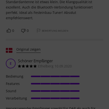
Standardantenne ist etwas klein. Die Klangqualität ist
exzellent. Auch die Bluetooth-Verbindung funktioniert
perfekt. Ideal als Festeinbau-Tuner! Absolut
empfehlenswert.
0
0
BEWERTUNG MELDEN
Original zeigen
Schöner Empfänger
E
Ethelberg 10.09.2020
Bedienung
Features
Sound
Verarbeitung
Hervorragender Empfänger sowohl für DAP als auch für