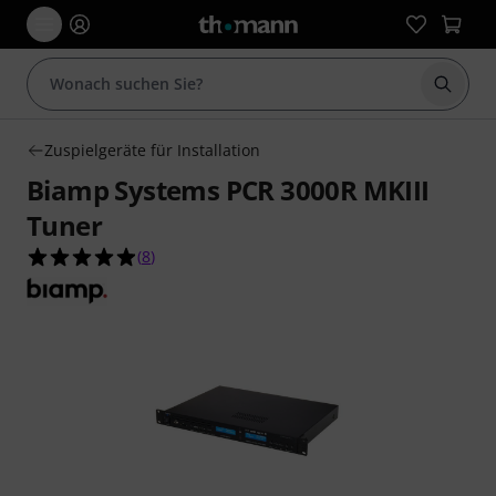
Suche 
Zuspielgeräte für Installation
Biamp Systems PCR 3000R MKIII
Tuner
4.9 von 5 Sternen aus 8 Kundenbewertungen
(
8
)