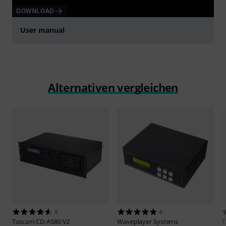
DOWNLOAD
User manual
Alternativen vergleichen
9
6
Tascam
CD-A580 V2
Waveplayer Systems
T