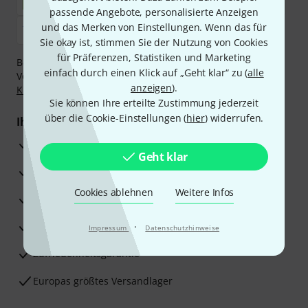
passende Angebote, personalisierte Anzeigen
und das Merken von Einstellungen. Wenn das für
Sie okay ist, stimmen Sie der Nutzung von Cookies
für Präferenzen, Statistiken und Marketing
Bezahlen Sie vertraulich und sicher per Nachnahme,
einfach durch einen Klick auf „Geht klar“ zu (
alle
Vorkasse, PayPal, Amazon Pay,
Klarna Sofort bezahlen
,
anzeigen
).
Klarna Ratenzahlung
oder Kreditkarte.
Sie können Ihre erteilte Zustimmung jederzeit
über die Cookie-Einstellungen (
hier
) widerrufen.
Ihre Vorteile
3 Jahre Thomann Garantie
Geht klar
30 Tage Money-Back-Garantie
Cookies ablehnen
Weitere Infos
Reparaturservice
Beratung durch Fachexperten
·
Impressum
Datenschutzhinweise
Zufriedenheitsgarantie
Europas größtes Versandlager