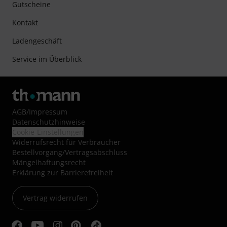
Gutscheine
Kontakt
Ladengeschäft
Service im Überblick
AGB
/
Impressum
Datenschutzhinweise
Cookie-Einstellungen
Widerrufsrecht für Verbraucher
Bestellvorgang/Vertragsabschluss
Mängelhaftungsrecht
Erklärung zur Barrierefreiheit
Vertrag widerrufen