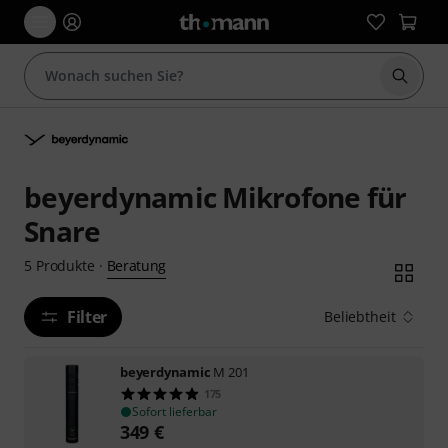
Suche 
beyerdynamic Mikrofone für
Snare
Beratung
5
Produkte
·
Filter
Beliebtheit
beyerdynamic
M 201
175
Sofort lieferbar
349
€