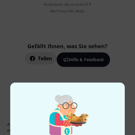
Kostenloser Versand ab 29 €
Alle Preise inkl. MwSt.
Gefällt Ihnen, was Sie sehen?
Teilen
Hilfe & Feedback
Thomann Newsletter
Abonniere den Thomann Newsletter und gewinne mit
etwas Glück einen von
50 Gutscheinen
über jeweils
50€
!