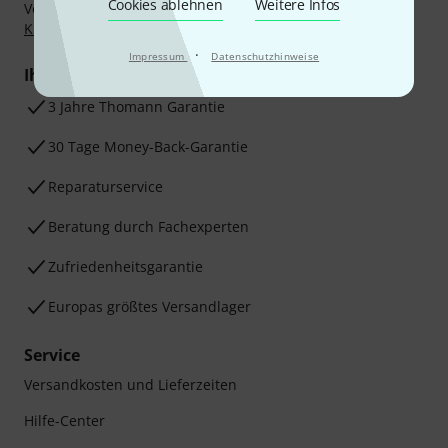
Cookies ablehnen
Weitere Infos
Vorkasse, PayPal, Amazon Pay,
Klarna Sofort bezahlen
,
Klarna Ratenzahlung
oder Kreditkarte.
·
Impressum
Datenschutzhinweise
Ihre Vorteile
3 Jahre Thomann Garantie
30 Tage Money-Back-Garantie
Reparaturservice
Beratung durch Fachexperten
Zufriedenheitsgarantie
Europas größtes Versandlager
Service
Versandkosten und Lieferzeiten
Hilfe-Center