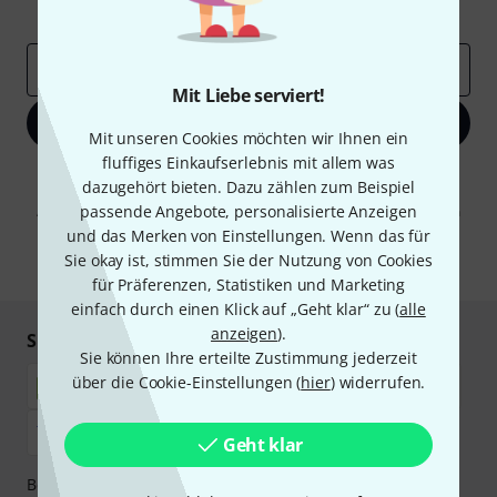
Inspirierende Beiträge
Deals
Thomann Insights
E-Mail-Adresse
*
Mit Liebe serviert!
Jetzt anmelden
Mit unseren Cookies möchten wir Ihnen ein
fluffiges Einkaufserlebnis mit allem was
Mit Klick auf „Jetzt anmelden“ stimmen Sie dem Erhalt von E-Mail-
dazugehört bieten. Dazu zählen zum Beispiel
Werbung und einer Messung des E-Mail-Nutzungsverhaltens zu. Die
passende Angebote, personalisierte Anzeigen
Abmeldung ist jederzeit möglich. Weitere Informationen finden Sie in
unseren
Datenschutzhinweisen
.
und das Merken von Einstellungen. Wenn das für
Sie okay ist, stimmen Sie der Nutzung von Cookies
* Pflichtfeld
für Präferenzen, Statistiken und Marketing
einfach durch einen Klick auf „Geht klar“ zu (
alle
anzeigen
).
Sicher einkaufen & bezahlen
Sie können Ihre erteilte Zustimmung jederzeit
über die Cookie-Einstellungen (
hier
) widerrufen.
Geht klar
Bezahlen Sie vertraulich und sicher per Nachnahme,