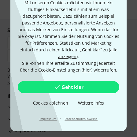
Mit unseren Cookies möchten wir Ihnen ein
fluffiges Einkaufserlebnis mit allem was
* Pflichtfeld
dazugehört bieten. Dazu zählen zum Beispiel
passende Angebote, personalisierte Anzeigen
und das Merken von Einstellungen. Wenn das für
Sicher einkaufen & bezahlen
Sie okay ist, stimmen Sie der Nutzung von Cookies
für Präferenzen, Statistiken und Marketing
einfach durch einen Klick auf „Geht klar“ zu (
alle
anzeigen
).
Sie können Ihre erteilte Zustimmung jederzeit
Bezahlen Sie vertraulich und sicher per Nachnahme,
über die Cookie-Einstellungen (
hier
) widerrufen.
Vorkasse, PayPal, Amazon Pay,
Klarna Sofort bezahlen
,
Klarna Ratenzahlung
oder Kreditkarte.
Geht klar
Ihre Vorteile
Cookies ablehnen
Weitere Infos
3 Jahre Thomann Garantie
30 Tage Money-Back-Garantie
·
Impressum
Datenschutzhinweise
Reparaturservice