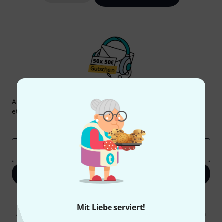
Thomann Newsletter
Abonniere den Thomann Newsletter und gewinne mit
etwas Glück einen von
50 Gutscheinen
über jeweils
50€
!
Inspirierende Beiträge
Deals
Thomann Insights
E-Mail-Adresse
*
Jetzt anmelden
Mit Klick auf „Jetzt anmelden“ stimmen Sie dem Erhalt von E-Mail-
Werbung und einer Messung des E-Mail-Nutzungsverhaltens zu. Die
Mit Liebe serviert!
Abmeldung ist jederzeit möglich. Weitere Informationen finden Sie in
unseren
Datenschutzhinweisen
.