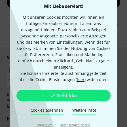
Jetzt anmelden
Mit Liebe serviert!
Mit Klick auf „Jetzt anmelden“ stimmen Sie dem Erhalt von E-Mail-
Mit unseren Cookies möchten wir Ihnen ein
Werbung und einer Messung des E-Mail-Nutzungsverhaltens zu. Die
fluffiges Einkaufserlebnis mit allem was
Abmeldung ist jederzeit möglich. Weitere Informationen finden Sie in
unseren
Datenschutzhinweisen
.
dazugehört bieten. Dazu zählen zum Beispiel
passende Angebote, personalisierte Anzeigen
* Pflichtfeld
und das Merken von Einstellungen. Wenn das für
Sie okay ist, stimmen Sie der Nutzung von Cookies
für Präferenzen, Statistiken und Marketing
Sicher einkaufen & bezahlen
einfach durch einen Klick auf „Geht klar“ zu (
alle
anzeigen
).
Sie können Ihre erteilte Zustimmung jederzeit
über die Cookie-Einstellungen (
hier
) widerrufen.
Bezahlen Sie vertraulich und sicher per Nachnahme,
Geht klar
Vorkasse, PayPal, Amazon Pay,
Klarna Sofort bezahlen
,
Klarna Ratenzahlung
oder Kreditkarte.
Cookies ablehnen
Weitere Infos
Ihre Vorteile
·
Impressum
Datenschutzhinweise