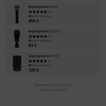
beyerdynamic
M 88
122
Sofort lieferbar
459
€
beyerdynamic
TG D35
69
Sofort lieferbar
89
€
beyerdynamic
TG I51
22
Sofort lieferbar
129
€
Kostenloser Versand ab 29 €
Alle Preise inkl. MwSt.