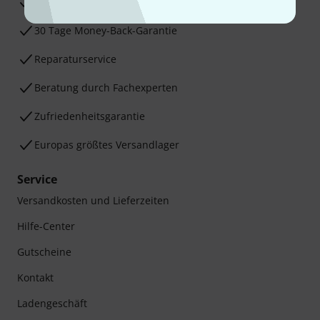
3 Jahre Thomann Garantie
30 Tage Money-Back-Garantie
Reparaturservice
Beratung durch Fachexperten
Zufriedenheitsgarantie
Europas größtes Versandlager
Service
Versandkosten und Lieferzeiten
Hilfe-Center
Gutscheine
Kontakt
Ladengeschäft