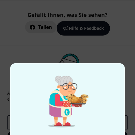
Gefällt Ihnen, was Sie sehen?
Teilen
Hilfe & Feedback
Thomann Newsletter
Abonniere den Thomann Newsletter und gewinne mit
etwas Glück einen von
50 Gutscheinen
über jeweils
50€
!
Inspirierende Beiträge
Deals
Thomann Insights
E-Mail-Adresse
*