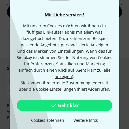
Jetzt anmelden
Mit Liebe serviert!
Mit Klick auf „Jetzt anmelden“ stimmen Sie dem Erhalt von E-Mail-
Mit unseren Cookies möchten wir Ihnen ein
Werbung und einer Messung des E-Mail-Nutzungsverhaltens zu. Die
fluffiges Einkaufserlebnis mit allem was
Abmeldung ist jederzeit möglich. Weitere Informationen finden Sie in
dazugehört bieten. Dazu zählen zum Beispiel
unseren
Datenschutzhinweisen
.
passende Angebote, personalisierte Anzeigen
* Pflichtfeld
und das Merken von Einstellungen. Wenn das für
Sie okay ist, stimmen Sie der Nutzung von Cookies
für Präferenzen, Statistiken und Marketing
Sicher einkaufen & bezahlen
einfach durch einen Klick auf „Geht klar“ zu (
alle
anzeigen
).
Sie können Ihre erteilte Zustimmung jederzeit
über die Cookie-Einstellungen (
hier
) widerrufen.
Geht klar
Bezahlen Sie vertraulich und sicher per Nachnahme,
Vorkasse, PayPal, Amazon Pay,
Klarna Sofort bezahlen
,
Klarna Ratenzahlung
oder Kreditkarte.
Cookies ablehnen
Weitere Infos