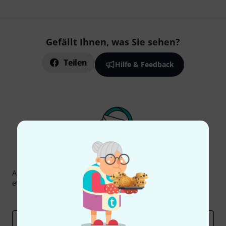
Gefällt Ihnen, was Sie sehen?
Teilen
Hilfe & Feedback
Thomann Newsletter
Abonniere den Thomann Newsletter und gewinne mit
etwas Glück einen von
50 Gutscheinen
über jeweils
50€
!
Inspirierende Beiträge
Deals
Thomann Insights
E-Mail-Adresse
*