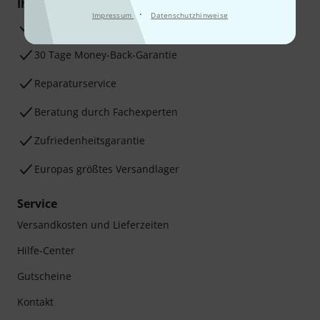
Ihre Vorteile
·
Impressum
Datenschutzhinweise
3 Jahre Thomann Garantie
30 Tage Money-Back-Garantie
Reparaturservice
Beratung durch Fachexperten
Zufriedenheitsgarantie
Europas größtes Versandlager
Service
Versandkosten und Lieferzeiten
Hilfe-Center
Gutscheine
Kontakt