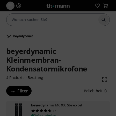
Suche 
beyerdynamic
Kleinmembran-
Kondensatormikrofone
Beratung
4
Produkte
·
Filter
Beliebtheit
beyerdynamic
MC 930 Stereo Set
57
Sofort lieferbar