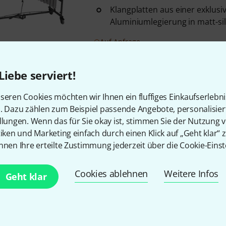
Klangplatten aus einer exklusi
Aluminiumlegierung in matt-si
Auf Anfrage
Liebe serviert!
Bergerault
BV30VG Voyager Vib
3 Oktaven (F3 - F6)
seren Cookies möchten wir Ihnen ein fluffiges Einkaufserlebn
A = 442 Hz
n. Dazu zählen zum Beispiel passende Angebote, personalisie
Motor: leise Pausensteuerung -
llungen. Wenn das für Sie okay ist, stimmen Sie der Nutzung 
mit einstellbarer Geschwindigk
tiken und Marketing einfach durch einen Klick auf „Geht klar“ z
nnen Ihre erteilte Zustimmung jederzeit über die Cookie-Einst
Sofort lieferbar
Cookies ablehnen
Weitere Infos
Geht klar
Bergerault
BVGIGM Vibraphon
Tonumfang: 3,0 Okt
F3 bis F6