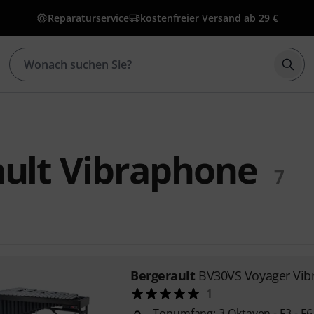
Reparaturservice
kostenfreier Versand ab 29 €
Such
ult Vibraphone
7
Bergerault
BV30VS Voyager Vib
1
Tonumfang: 3 Oktaven - F3 - F6