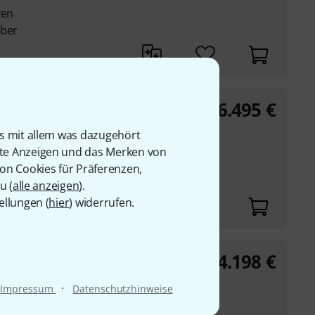
ven
lber
6.495
€
raphone 442
is mit allem was dazugehört
rte Anzeigen und das Merken von
 110-220 V / 50 Hz
von Cookies für Präferenzen,
eit
u (
alle anzeigen
).
ellungen (
hier
) widerrufen.
4.198
€
e
·
Impressum
Datenschutzhinweise