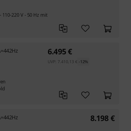
 110-220 V - 50 Hz mit
6.495
€
A=442Hz
UVP:
7.410,13
€
-12%
ven
old
8.198
€
A=442Hz