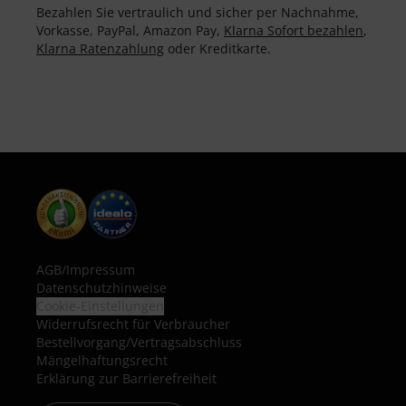
Bezahlen Sie vertraulich und sicher per Nachnahme,
Vorkasse, PayPal, Amazon Pay,
Klarna Sofort bezahlen
,
Klarna Ratenzahlung
oder Kreditkarte.
AGB
/
Impressum
Datenschutzhinweise
Cookie-Einstellungen
Widerrufsrecht für Verbraucher
Bestellvorgang/Vertragsabschluss
Mängelhaftungsrecht
Erklärung zur Barrierefreiheit