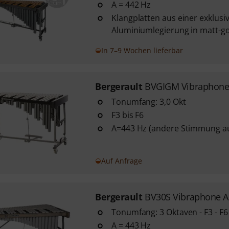
A = 442 Hz
Klangplatten aus einer exklusi
Aluminiumlegierung in matt-g
In 7–9 Wochen lieferbar
Bergerault
BVGIGM Vibraphone
Tonumfang: 3,0 Okt
F3 bis F6
A=443 Hz (andere Stimmung au
Auf Anfrage
Bergerault
BV30S Vibraphone 
Tonumfang: 3 Oktaven - F3 - F6
A = 443 Hz