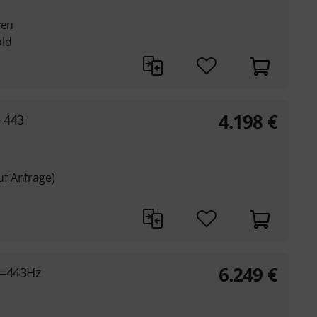
ven
old
4.198
€
 443
f Anfrage)
6.249
€
A=443Hz