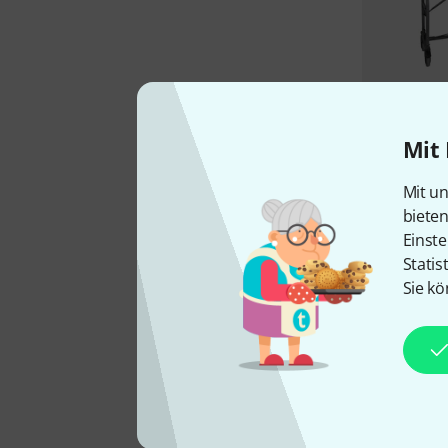
Mit 
Mit un
biete
Einste
Statis
Sie kö