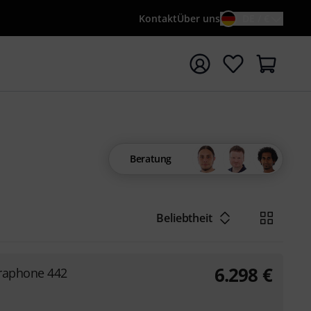
Kontakt
Über uns
DE / €
e mit Suchwort {searchTerm} starten
Beratung
Beliebtheit
6.298
€
raphone 442