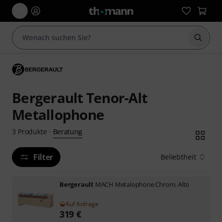
Suche 
Bergerault Tenor-Alt
Metallophone
Beratung
3
Produkte
·
Filter
Beliebtheit
Bergerault
MACH Metalophone Chrom. Alto
Auf Anfrage
319
€