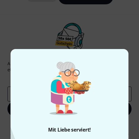
Thomann Newsletter
Abonniere den Thomann Newsletter und gewinne mit
etwas Glück einen von
50 Gutscheinen
über jeweils
50€
!
Inspirierende Beiträge
Deals
Thomann Insights
E-Mail-Adresse
*
Jetzt anmelden
Mit Klick auf „Jetzt anmelden“ stimmen Sie dem Erhalt von E-Mail-
Werbung und einer Messung des E-Mail-Nutzungsverhaltens zu. Die
Mit Liebe serviert!
Abmeldung ist jederzeit möglich. Weitere Informationen finden Sie in
unseren
Datenschutzhinweisen
.