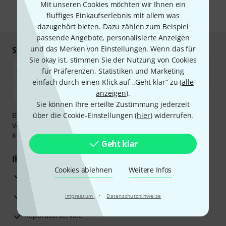
Mit unseren Cookies möchten wir Ihnen ein
fluffiges Einkaufserlebnis mit allem was
* Pflichtfeld
dazugehört bieten. Dazu zählen zum Beispiel
passende Angebote, personalisierte Anzeigen
und das Merken von Einstellungen. Wenn das für
Sicher einkaufen & bezahlen
Sie okay ist, stimmen Sie der Nutzung von Cookies
für Präferenzen, Statistiken und Marketing
einfach durch einen Klick auf „Geht klar“ zu (
alle
anzeigen
).
Sie können Ihre erteilte Zustimmung jederzeit
Bezahlen Sie vertraulich und sicher per Nachnahme,
über die Cookie-Einstellungen (
hier
) widerrufen.
Vorkasse, PayPal, Amazon Pay,
Klarna Sofort bezahlen
,
Klarna Ratenzahlung
oder Kreditkarte.
Geht klar
Ihre Vorteile
Cookies ablehnen
Weitere Infos
3 Jahre Thomann Garantie
30 Tage Money-Back-Garantie
·
Impressum
Datenschutzhinweise
Reparaturservice