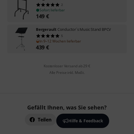
2
Sofort lieferbar
149
€
Bergerault
Conductor´s Music Stand BPCV
5
In 9–12 Wochen lieferbar
439
€
Kostenloser Versand ab 29 €
Alle Preise inkl. MwSt.
Gefällt Ihnen, was Sie sehen?
Teilen
Hilfe & Feedback