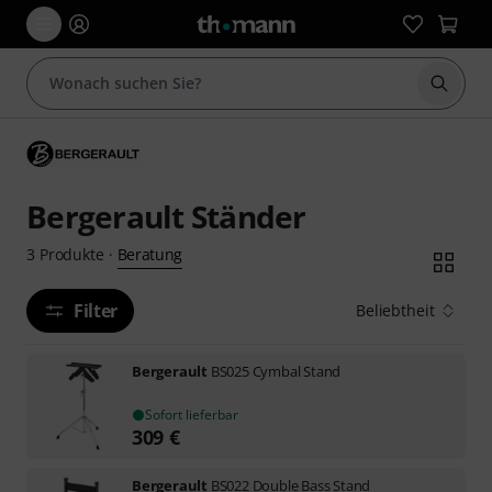
Suche 
Bergerault Ständer
Beratung
3
Produkte
·
Filter
Beliebtheit
Bergerault
BS025 Cymbal Stand
Sofort lieferbar
309
€
Bergerault
BS022 Double Bass Stand