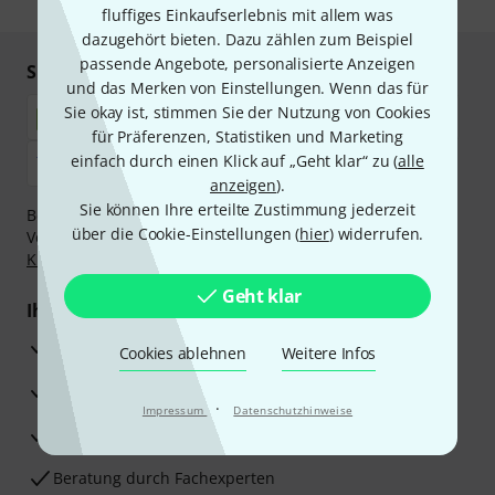
fluffiges Einkaufserlebnis mit allem was
dazugehört bieten. Dazu zählen zum Beispiel
passende Angebote, personalisierte Anzeigen
Sicher einkaufen & bezahlen
und das Merken von Einstellungen. Wenn das für
Sie okay ist, stimmen Sie der Nutzung von Cookies
für Präferenzen, Statistiken und Marketing
einfach durch einen Klick auf „Geht klar“ zu (
alle
anzeigen
).
Sie können Ihre erteilte Zustimmung jederzeit
Bezahlen Sie vertraulich und sicher per Nachnahme,
über die Cookie-Einstellungen (
hier
) widerrufen.
Vorkasse, PayPal, Amazon Pay,
Klarna Sofort bezahlen
,
Klarna Ratenzahlung
oder Kreditkarte.
Geht klar
Ihre Vorteile
3 Jahre Thomann Garantie
Cookies ablehnen
Weitere Infos
30 Tage Money-Back-Garantie
·
Impressum
Datenschutzhinweise
Reparaturservice
Beratung durch Fachexperten