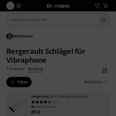
Suche 
Bergerault Schlägel für
Vibraphone
Beratung
3
Produkte
·
Filter
Beliebtheit
Bergerault
BE-V2 Vibraphone Mallets
11
Sofort lieferbar
89
€