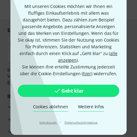
Mit unseren Cookies möchten wir Ihnen ein
* Pflichtfeld
fluffiges Einkaufserlebnis mit allem was
dazugehört bieten. Dazu zählen zum Beispiel
passende Angebote, personalisierte Anzeigen
Sicher einkaufen & bezahlen
und das Merken von Einstellungen. Wenn das für
Sie okay ist, stimmen Sie der Nutzung von Cookies
für Präferenzen, Statistiken und Marketing
einfach durch einen Klick auf „Geht klar“ zu (
alle
anzeigen
).
Sie können Ihre erteilte Zustimmung jederzeit
Bezahlen Sie vertraulich und sicher per Nachnahme,
über die Cookie-Einstellungen (
hier
) widerrufen.
Vorkasse, PayPal, Amazon Pay,
Klarna Sofort bezahlen
,
Klarna Ratenzahlung
oder Kreditkarte.
Geht klar
Ihre Vorteile
3 Jahre Thomann Garantie
Cookies ablehnen
Weitere Infos
30 Tage Money-Back-Garantie
·
Impressum
Datenschutzhinweise
Reparaturservice