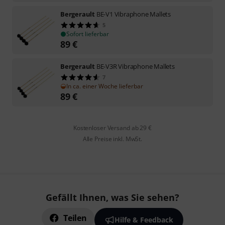
Bergerault
BE-V1 Vibraphone Mallets
5
Sofort lieferbar
89
€
Bergerault
BE-V3R Vibraphone Mallets
7
In ca. einer Woche lieferbar
89
€
Kostenloser Versand ab 29 €
Alle Preise inkl. MwSt.
Gefällt Ihnen, was Sie sehen?
Teilen
Hilfe & Feedback