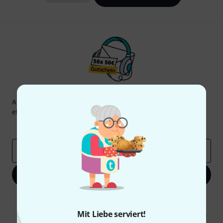
Thomann Newsletter
Abonniere den Thomann Newsletter und gewinne mit
etwas Glück einen von
50 Gutscheinen
über jeweils
50€
!
Inspirierende Beiträge
Deals
Thomann Insights
E-Mail-Adresse
*
Jetzt anmelden
Mit Klick auf „Jetzt anmelden“ stimmen Sie dem Erhalt von E-Mail-
Werbung und einer Messung des E-Mail-Nutzungsverhaltens zu. Die
Mit Liebe serviert!
Abmeldung ist jederzeit möglich. Weitere Informationen finden Sie in
unseren
Datenschutzhinweisen
.