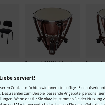
chestra
Bergerault
GS32DKH Grand
Bergerault
Symphonic
Symphonic
6.498 €
5.689 
Liebe serviert!
seren Cookies möchten wir Ihnen ein fluffiges Einkaufserlebn
n. Dazu zählen zum Beispiel passende Angebote, personalisie
llungen. Wenn das für Sie okay ist, stimmen Sie der Nutzung 
tiken und Marketing einfach durch einen Klick auf „Geht klar“ z