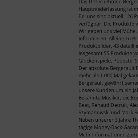
Das Unternehmen Bergera
Hauptniederlassung ist in L
Bei uns sind aktuell 126 
verfügbar. Die Produkte v
Wir geben uns viel Mühe,
Informieren. Alleine zu P
Produktbilder, 43 detail
Insgesamt 55 Produkte vo
Glockenspiele
,
Podeste
,
S
Der absolute Bergerault 
mehr als 1.000 Mal gekauf
Bergerault gewährt seinen
unsere Kunden um ein Jah
Bekannte Musiker, die Equ
Beat, Renaud Detruit, Ale
Szymanowski und Mark F
Neben unserer 3 Jahre Th
tägige Money-Back-Garant
Mehr Informationen zum H