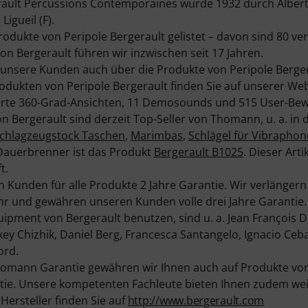
ult Percussions Contemporaines wurde 1932 durch Albert 
igueil (F).
Produkte von Peripole Bergerault gelistet – davon sind 80 ve
on Bergerault führen wir inzwischen seit 17 Jahren.
 unsere Kunden auch über die Produkte von Peripole Berge
rodukten von Peripole Bergerault finden Sie auf unserer Web
lierte 360-Grad-Ansichten, 11 Demosounds und 515 User-Be
n Bergerault sind derzeit Top-Seller von Thomann, u. a. in
chlagzeugstock Taschen
,
Marimbas
,
Schlägel für Vibraphon
Dauerbrenner ist das Produkt
Bergerault B1025
. Dieser Art
t.
 Kunden für alle Produkte 2 Jahre Garantie. Wir verlängern
r und gewähren unseren Kunden volle drei Jahre Garantie.
ipment von Bergerault benutzen, sind u. a. Jean François D
xey Chizhik, Daniel Berg, Francesca Santangelo, Ignacio Ceba
ord.
omann Garantie gewähren wir Ihnen auch auf Produkte von
ie. Unsere kompetenten Fachleute bieten Ihnen zudem weit
ersteller finden Sie auf
http://www.bergerault.com