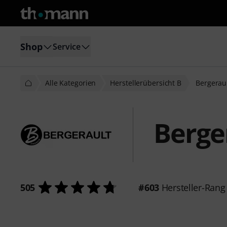
Shop
Service
Alle Kategorien
Herstellerübersicht B
Bergerau
Berge
505
#603
Hersteller-Rang