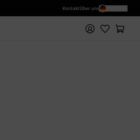
Kontakt
Über uns
DE / €
e mit Suchwort {searchTerm} starten