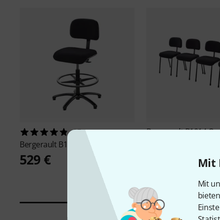
Bergerault
B1014 Or
25
Chair 4pc
Bergerault
B1025
998 €
529 €
Mit 
Mit un
biete
Einste
Statis