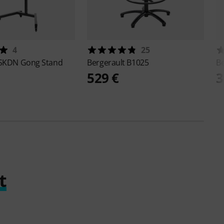
4
25
SKDN Gong Stand
Bergerault
B1025
Be
529 €
3
t