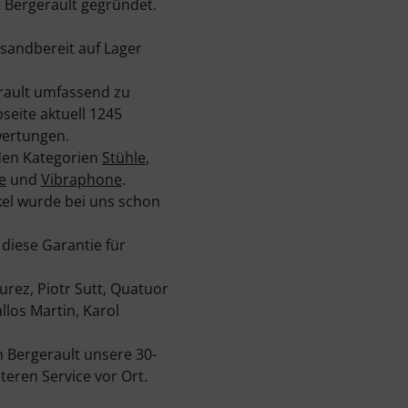
Bergerault gegründet.
rsandbereit auf Lager
rault umfassend zu
seite aktuell 1245
wertungen.
 den Kategorien
Stühle
,
e
und
Vibraphone
.
ikel wurde bei uns schon
 diese Garantie für
urez, Piotr Sutt, Quatuor
llos Martin, Karol
 Bergerault unsere 30-
eren Service vor Ort.