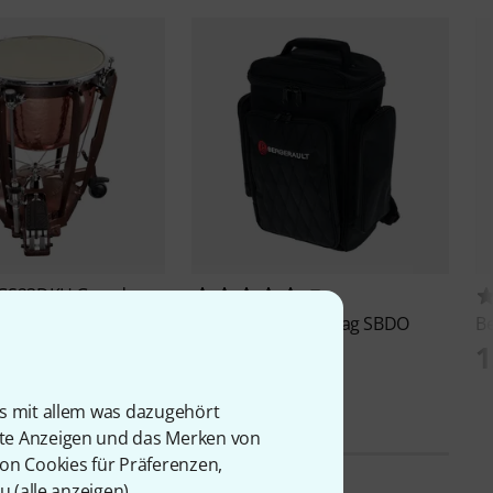
GS23DKH Grand
7
Bergerault
Mallet Bag SBDO
Be
€
149 €
1
is mit allem was dazugehört
rte Anzeigen und das Merken von
von Cookies für Präferenzen,
u (
alle anzeigen
).