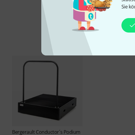
Sie kö
Bergerault
Conductor´s Podium