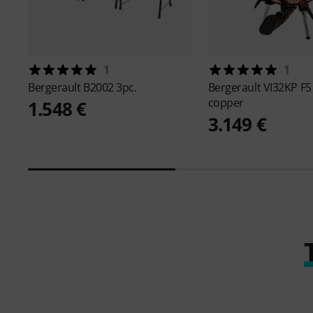
1
1
Bergerault
B2002 3pc.
Bergerault
VI32KP FS
copper
1.548 €
3.149 €