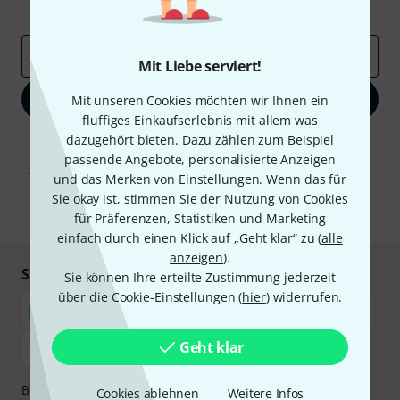
Inspirierende Beiträge
Deals
Thomann Insights
E-Mail-Adresse
*
Mit Liebe serviert!
Jetzt anmelden
Mit unseren Cookies möchten wir Ihnen ein
fluffiges Einkaufserlebnis mit allem was
dazugehört bieten. Dazu zählen zum Beispiel
Mit Klick auf „Jetzt anmelden“ stimmen Sie dem Erhalt von E-Mail-
Werbung und einer Messung des E-Mail-Nutzungsverhaltens zu. Die
passende Angebote, personalisierte Anzeigen
Abmeldung ist jederzeit möglich. Weitere Informationen finden Sie in
und das Merken von Einstellungen. Wenn das für
unseren
Datenschutzhinweisen
.
Sie okay ist, stimmen Sie der Nutzung von Cookies
* Pflichtfeld
für Präferenzen, Statistiken und Marketing
einfach durch einen Klick auf „Geht klar“ zu (
alle
anzeigen
).
Sicher einkaufen & bezahlen
Sie können Ihre erteilte Zustimmung jederzeit
über die Cookie-Einstellungen (
hier
) widerrufen.
Geht klar
Bezahlen Sie vertraulich und sicher per Nachnahme,
Cookies ablehnen
Weitere Infos