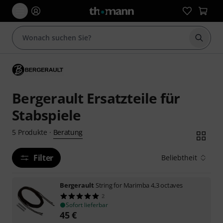
Suche 
Bergerault Ersatzteile für
Stabspiele
Beratung
5
Produkte
·
Filter
Beliebtheit
Bergerault
String for Marimba 4,3 octaves
2
Sofort lieferbar
45
€