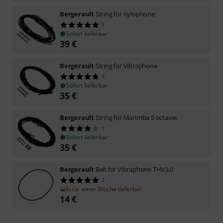
Bergerault
String for Xylophone
1
Sofort lieferbar
39
€
Bergerault
String for Vibraphone
4
Sofort lieferbar
35
€
Bergerault
String for Marimba 5 octaves
1
Sofort lieferbar
35
€
Bergerault
Belt for Vibraphone THV3.0
2
In ca. einer Woche lieferbar
14
€