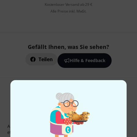
Kostenloser Versand ab 29 €
Alle Preise inkl. MwSt.
Gefällt Ihnen, was Sie sehen?
Teilen
Hilfe & Feedback
Thomann Newsletter
Abonniere den Thomann Newsletter und gewinne mit
etwas Glück einen von
50 Gutscheinen
über jeweils
50€
!