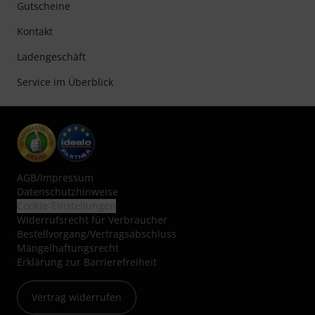
Gutscheine
Kontakt
Ladengeschäft
Service im Überblick
AGB
/
Impressum
Datenschutzhinweise
Cookie-Einstellungen
Widerrufsrecht für Verbraucher
Bestellvorgang/Vertragsabschluss
Mängelhaftungsrecht
Erklärung zur Barrierefreiheit
Vertrag widerrufen