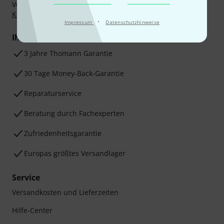
Vorkasse, PayPal, Amazon Pay,
Klarna Sofort bezahlen
,
Klarna Ratenzahlung
oder Kreditkarte.
·
Impressum
Datenschutzhinweise
Ihre Vorteile
3 Jahre Thomann Garantie
30 Tage Money-Back-Garantie
Reparaturservice
Beratung durch Fachexperten
Zufriedenheitsgarantie
Europas größtes Versandlager
Service
Versandkosten und Lieferzeiten
Hilfe-Center