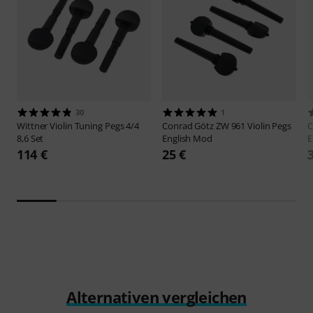
30
1
Wittner
Violin Tuning Pegs 4/4
Conrad Götz
ZW 961 Violin Pegs
C
8,6 Set
English Mod
E
114 €
25 €
Alternativen vergleichen