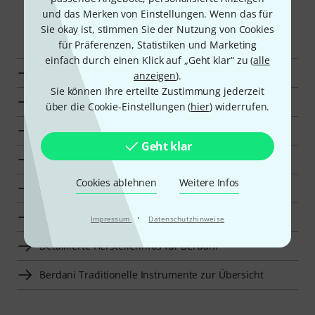
und das Merken von Einstellungen. Wenn das für
Smart Navigator
Sie okay ist, stimmen Sie der Nutzung von Cookies
für Präferenzen, Statistiken und Marketing
einfach durch einen Klick auf „Geht klar“ zu (
alle
Berdani Wirbel für Violine zur Übersicht
anzeigen
).
Sie können Ihre erteilte Zustimmung jederzeit
Wirbel für Violine für 100 €–140 € anzeigen
über die Cookie-Einstellungen (
hier
) widerrufen.
Zur Kategorie Wirbel für Violine
Geht klar
Zur Kategorie Zubehör für Violine
Cookies ablehnen
Weitere Infos
Zur Kategorie Streichinstrumente
Zur Kategorie Traditionelle Instrumente
·
Impressum
Datenschutzhinweise
Detaillierte Herstellerinfos für Berdani
Berdani Traditionelle Instrumente zur Übersicht