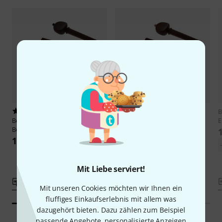
1
Berdani
Violin Pegs Dark
B
Berdani
Violin Pegs Dark
Boxwood FR/WH
E
Boxwood FR/BK
119 €
119 €
Mit Liebe serviert!
Vergleichen
Vergleichen
Mit unseren Cookies möchten wir Ihnen ein
fluffiges Einkaufserlebnis mit allem was
dazugehört bieten. Dazu zählen zum Beispiel
passende Angebote, personalisierte Anzeigen