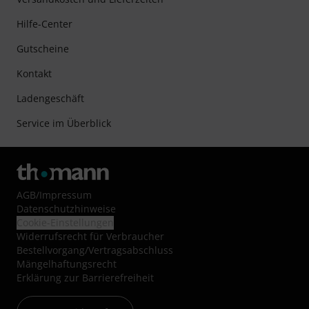
Hilfe-Center
Gutscheine
Kontakt
Ladengeschäft
Service im Überblick
AGB
/
Impressum
Datenschutzhinweise
Cookie-Einstellungen
Widerrufsrecht für Verbraucher
Bestellvorgang/Vertragsabschluss
Mängelhaftungsrecht
Erklärung zur Barrierefreiheit