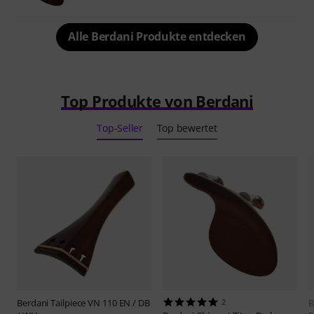
Alle Berdani Produkte entdecken
Top Produkte von Berdani
Top-Seller
Top bewertet
Berdani
Tailpiece VN 110 EN / DB
2
B