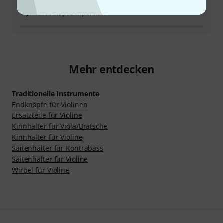
Alle Ansprechpartner
Mehr entdecken
Traditionelle Instrumente
Endknöpfe für Violinen
Ersatzteile für Violine
Kinnhalter für Viola/Bratsche
Kinnhalter für Violine
Saitenhalter für Kontrabass
Saitenhalter für Violine
Wirbel für Violine