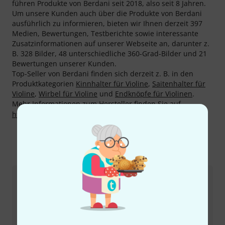
führen Produkte von Berdani seit 2018, also seit 8 Jahren.
Um unsere Kunden auch über die Produkte von Berdani
ausführlich zu informieren, bieten wir Ihnen derzeit 397
Medien, Bewertungen, Testberichte sowie interessante
Zusatzinformationen auf unserer Webseite an, darunter z.
B. 328 Bilder, 48 unterschiedliche 360-Grad-Bilder und 21
Bewertungen unserer Kunden.
Top-Seller von Berdani finden sich derzeit z. B. in den
Produktkategorien
Kinnhalter für Violine
,
Saitenhalter für
Violine
,
Wirbel für Violine
und
Endknöpfe für Violinen
.
Mehr Informationen zum Hersteller finden Sie auf
http://berdani-shop.de
So erreichen Sie uns
Kundenservice