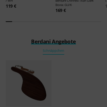
/ WH
Berdani
Chinrest Titan Dark
E
Boxw. GU/K
119 €
169 €
Berdani Angebote
Schnäppchen