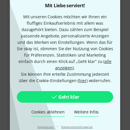
Mit Liebe serviert!
Mit unseren Cookies möchten wir Ihnen ein
fluffiges Einkaufserlebnis mit allem was
dazugehört bieten. Dazu zählen zum Beispiel
+49-9546-9223-66
passende Angebote, personalisierte Anzeigen
und das Merken von Einstellungen. Wenn das für
Unser Thomann Team Kundenservice steht Ihnen bei
Sie okay ist, stimmen Sie der Nutzung von Cookies
allen Fragen und Problemen nach dem Kauf zur Seite.
für Präferenzen, Statistiken und Marketing
einfach durch einen Klick auf „Geht klar“ zu (
alle
Kundennummer bereithalten
anzeigen
).
Sie können Ihre erteilte Zustimmung jederzeit
über die Cookie-Einstellungen (
hier
) widerrufen.
Öffnungszeiten
Rückruf vereinbaren
Geht klar
Mehr Kontaktoptionen
Cookies ablehnen
Weitere Infos
Produkt zurücksenden
·
Impressum
Datenschutzhinweise