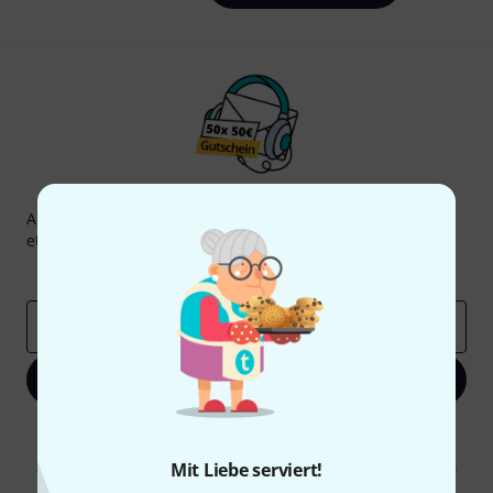
Thomann Newsletter
Abonniere den Thomann Newsletter und gewinne mit
etwas Glück einen von
50 Gutscheinen
über jeweils
50€
!
Inspirierende Beiträge
Deals
Thomann Insights
E-Mail-Adresse
*
Jetzt anmelden
Mit Klick auf „Jetzt anmelden“ stimmen Sie dem Erhalt von E-Mail-
Werbung und einer Messung des E-Mail-Nutzungsverhaltens zu. Die
Abmeldung ist jederzeit möglich. Weitere Informationen finden Sie in
Mit Liebe serviert!
unseren
Datenschutzhinweisen
.