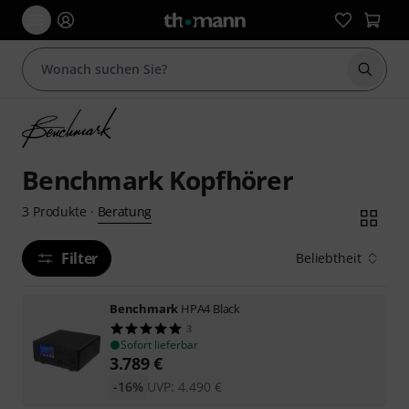
Suche 
Benchmark Kopfhörer
Beratung
3
Produkte
·
Filter
Beliebtheit
Benchmark
HPA4 Black
3
Sofort lieferbar
3.789
€
-16%
UVP:
4.490
€