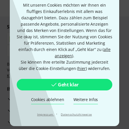
Mit unseren Cookies möchten wir Ihnen ein
* Pflichtfeld
fluffiges Einkaufserlebnis mit allem was
dazugehört bieten. Dazu zählen zum Beispiel
passende Angebote, personalisierte Anzeigen
Sicher einkaufen & bezahlen
und das Merken von Einstellungen. Wenn das für
Sie okay ist, stimmen Sie der Nutzung von Cookies
für Präferenzen, Statistiken und Marketing
einfach durch einen Klick auf „Geht klar“ zu (
alle
anzeigen
).
Sie können Ihre erteilte Zustimmung jederzeit
Bezahlen Sie vertraulich und sicher per Nachnahme,
über die Cookie-Einstellungen (
hier
) widerrufen.
Vorkasse, PayPal, Amazon Pay,
Klarna Sofort bezahlen
,
Klarna Ratenzahlung
oder Kreditkarte.
Geht klar
Ihre Vorteile
3 Jahre Thomann Garantie
Cookies ablehnen
Weitere Infos
30 Tage Money-Back-Garantie
·
Impressum
Datenschutzhinweise
Reparaturservice