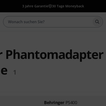
3 Jahre Garantie
30 Tage Moneyback
Such
r Phantomadapter
le
1
Behringer
PS400