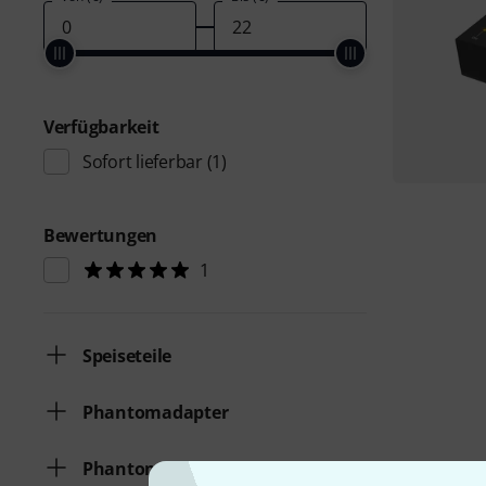
Verfügbarkeit
Sofort lieferbar
(1)
Bewertungen
1
Speiseteile
Phantomadapter
Phantomspeisung