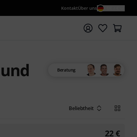
Kontakt
Über uns
DE / €
e mit Suchwort {searchTerm} starten
 und
Beratung
Beliebtheit
22
€