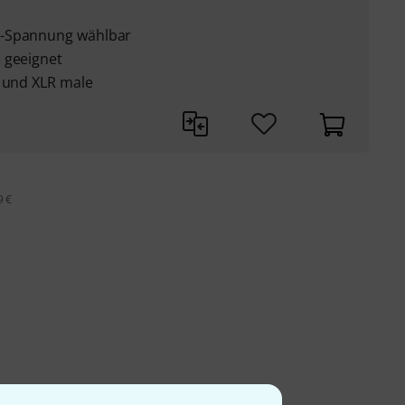
s-Spannung wählbar
 geeignet
) und XLR male
9 €