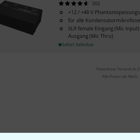
302
+12 / +48 V Phantomspeisung
für alle Kondensatormikrofone
XLR female Eingang (Mic Input
Ausgang (Mic Thru)
Sofort lieferbar
Kostenloser Versand ab 2
Alle Preise inkl. MwSt.