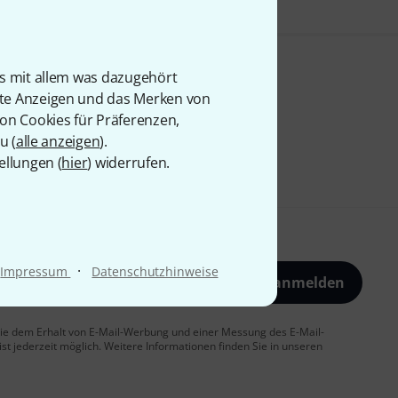
is mit allem was dazugehört
rte Anzeigen und das Merken von
von Cookies für Präferenzen,
u (
alle anzeigen
).
ellungen (
hier
) widerrufen.
·
Impressum
Datenschutzhinweise
Jetzt anmelden
 Sie dem Erhalt von E-Mail-Werbung und einer Messung des E-Mail-
t jederzeit möglich. Weitere Informationen finden Sie in unseren