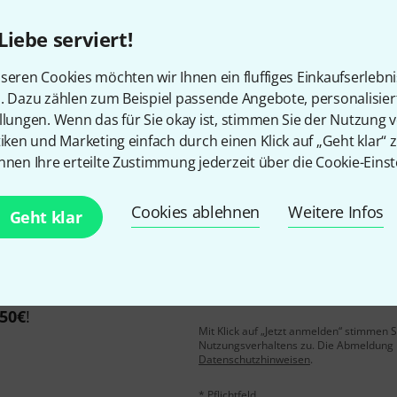
Liebe serviert!
Gefällt Ihnen, was Sie sehen?
seren Cookies möchten wir Ihnen ein fluffiges Einkaufserlebn
n. Dazu zählen zum Beispiel passende Angebote, personalisie
llungen. Wenn das für Sie okay ist, stimmen Sie der Nutzung 
Teilen
Hilfe & Feedback
tiken und Marketing einfach durch einen Klick auf „Geht klar“ z
nnen Ihre erteilte Zustimmung jederzeit über die Cookie-Einst
Cookies ablehnen
Weitere Infos
Geht klar
E-Mail-Adresse
*
 gewinne mit etwas Glück
50€
!
Mit Klick auf „Jetzt anmelden“ stimmen
Nutzungsverhaltens zu. Die Abmeldung is
Datenschutzhinweisen
.
* Pflichtfeld