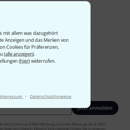
is mit allem was dazugehört
rte Anzeigen und das Merken von
von Cookies für Präferenzen,
u (
alle anzeigen
).
ellungen (
hier
) widerrufen.
·
Impressum
Datenschutzhinweise
Jetzt anmelden
 Sie dem Erhalt von E-Mail-Werbung und einer Messung des E-Mail-
t jederzeit möglich. Weitere Informationen finden Sie in unseren