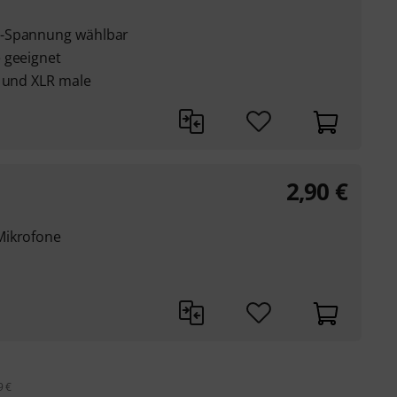
s-Spannung wählbar
 geeignet
) und XLR male
2,90
€
Mikrofone
9 €