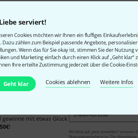
Alle Preise inkl. MwSt.
Liebe serviert!
seren Cookies möchten wir Ihnen ein fluffiges Einkaufserlebn
Gefällt Ihnen, was Sie sehen?
n. Dazu zählen zum Beispiel passende Angebote, personalisie
llungen. Wenn das für Sie okay ist, stimmen Sie der Nutzung 
tiken und Marketing einfach durch einen Klick auf „Geht klar“ z
Teilen
Hilfe & Feedback
nnen Ihre erteilte Zustimmung jederzeit über die Cookie-Einst
Cookies ablehnen
Weitere Infos
Geht klar
E-Mail-Adresse
*
 gewinne mit etwas Glück
50€
!
Mit Klick auf „Jetzt anmelden“ stimmen
Nutzungsverhaltens zu. Die Abmeldung is