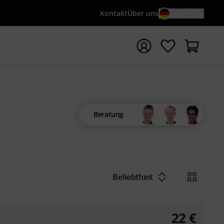
Kontakt
Über uns
DE / €
e mit Suchwort {searchTerm} starten
Beratung
Beliebtheit
22
€