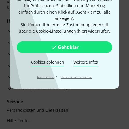
Vorkasse, PayPal, Amazon Pay,
Klarna Sofort bezahlen
,
für Präferenzen, Statistiken und Marketing
Klarna Ratenzahlung
oder Kreditkarte.
einfach durch einen Klick auf „Geht klar“ zu (
alle
anzeigen
).
Ihre Vorteile
Sie können Ihre erteilte Zustimmung jederzeit
3 Jahre Thomann Garantie
über die Cookie-Einstellungen (
hier
) widerrufen.
30 Tage Money-Back-Garantie
Geht klar
Reparaturservice
Cookies ablehnen
Weitere Infos
Beratung durch Fachexperten
Zufriedenheitsgarantie
·
Impressum
Datenschutzhinweise
Europas größtes Versandlager
Service
Versandkosten und Lieferzeiten
Hilfe-Center