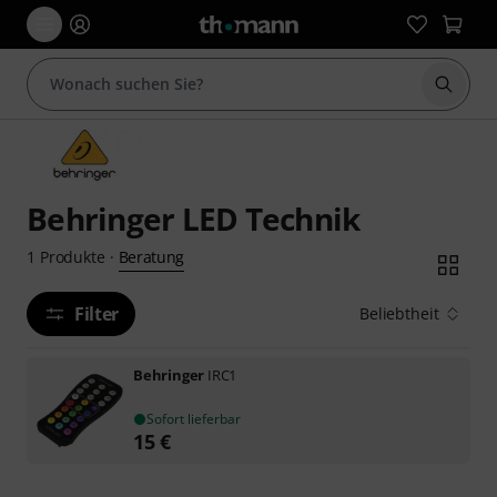
Suche 
Behringer LED Technik
Beratung
1
Produkte
·
Filter
Beliebtheit
Behringer
IRC1
Sofort lieferbar
15
€