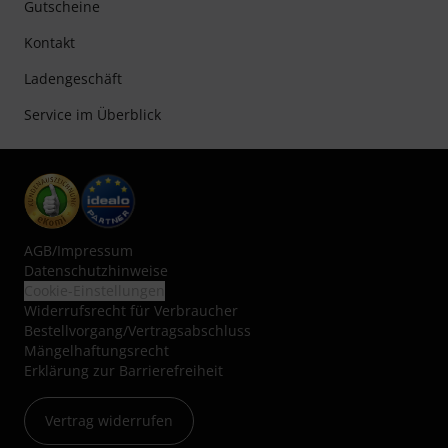
Gutscheine
Kontakt
Ladengeschäft
Service im Überblick
AGB
/
Impressum
Datenschutzhinweise
Cookie-Einstellungen
Widerrufsrecht für Verbraucher
Bestellvorgang/Vertragsabschluss
Mängelhaftungsrecht
Erklärung zur Barrierefreiheit
Vertrag widerrufen