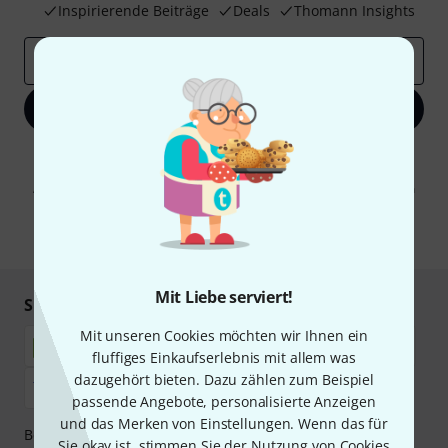
Inspirierende Beiträge
Deals
Thomann Insights
E-Mail-Adresse
*
Jetzt anmelden
Mit Klick auf „Jetzt anmelden“ stimmen Sie dem Erhalt von E-Mail-
Werbung und einer Messung des E-Mail-Nutzungsverhaltens zu. Die
Abmeldung ist jederzeit möglich. Weitere Informationen finden Sie in
unseren
Datenschutzhinweisen
.
* Pflichtfeld
Mit Liebe serviert!
Sicher einkaufen & bezahlen
Mit unseren Cookies möchten wir Ihnen ein
fluffiges Einkaufserlebnis mit allem was
dazugehört bieten. Dazu zählen zum Beispiel
passende Angebote, personalisierte Anzeigen
und das Merken von Einstellungen. Wenn das für
Bezahlen Sie vertraulich und sicher per Nachnahme,
Sie okay ist, stimmen Sie der Nutzung von Cookies