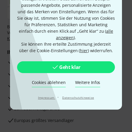
passende Angebote, personalisierte Anzeigen
und das Merken von Einstellungen. Wenn das für
Sie okay ist, stimmen Sie der Nutzung von Cookies
für Präferenzen, Statistiken und Marketing
Bezahlen Sie vertraulich und sicher per Nachnahme,
einfach durch einen Klick auf „Geht klar“ zu (
alle
Vorkasse, PayPal, Amazon Pay,
Klarna Sofort bezahlen
,
anzeigen
).
Klarna Ratenzahlung
oder Kreditkarte.
Sie können Ihre erteilte Zustimmung jederzeit
über die Cookie-Einstellungen (
hier
) widerrufen.
Ihre Vorteile
3 Jahre Thomann Garantie
Geht klar
30 Tage Money-Back-Garantie
Cookies ablehnen
Weitere Infos
Reparaturservice
Beratung durch Fachexperten
·
Impressum
Datenschutzhinweise
Zufriedenheitsgarantie
Europas größtes Versandlager