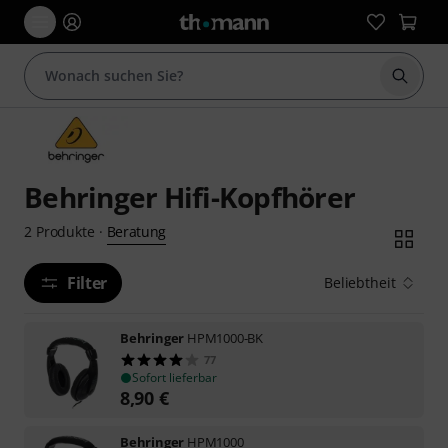
Suche 
Behringer Hifi-Kopfhörer
Beratung
2
Produkte
·
Filter
Beliebtheit
Behringer
HPM1000-BK
77
Sofort lieferbar
8,90
€
Behringer
HPM1000