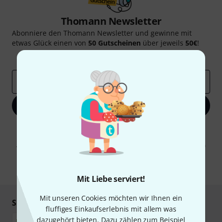
Thomann Newsletter
Abonniere den Thomann Newsletter und gewinne mit
etwas Glück einen von
50 Gutscheinen
über jeweils
50€
!
Inspirierende Beiträge
Deals
Thomann Insights
E-Mail-Adresse
*
Jetzt anmelden
Mit Klick auf „Jetzt anmelden“ stimmen Sie dem Erhalt von E-Mail-
Werbung und einer Messung des E-Mail-Nutzungsverhaltens zu. Die
Abmeldung ist jederzeit möglich. Weitere Informationen finden Sie in
unseren
Datenschutzhinweisen
.
* Pflichtfeld
Mit Liebe serviert!
Mit unseren Cookies möchten wir Ihnen ein
Sicher einkaufen & bezahlen
fluffiges Einkaufserlebnis mit allem was
dazugehört bieten. Dazu zählen zum Beispiel