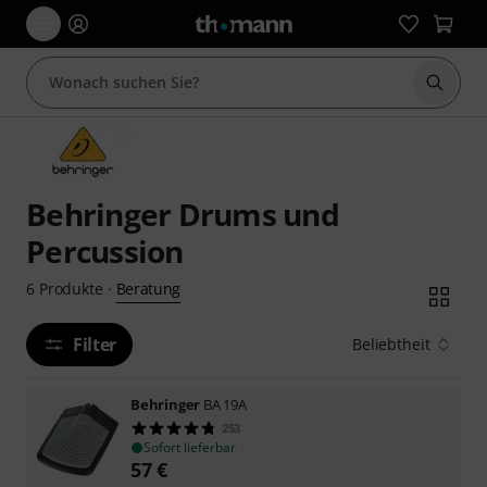
Suche 
Behringer Drums und
Percussion
Beratung
6
Produkte
·
Filter
Beliebtheit
Behringer
BA 19A
253
Sofort lieferbar
57
€