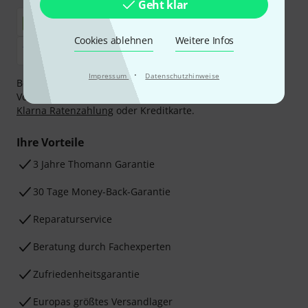
Geht klar
Cookies ablehnen
Weitere Infos
·
Impressum
Datenschutzhinweise
Bezahlen Sie vertraulich und sicher per Nachnahme,
Vorkasse, PayPal, Amazon Pay,
Klarna Sofort bezahlen
,
Klarna Ratenzahlung
oder Kreditkarte.
Ihre Vorteile
3 Jahre Thomann Garantie
30 Tage Money-Back-Garantie
Reparaturservice
Beratung durch Fachexperten
Zufriedenheitsgarantie
Europas größtes Versandlager