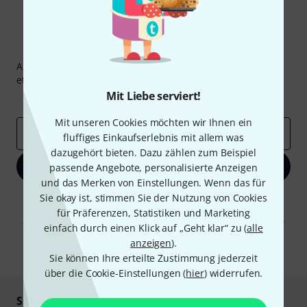
Thomann Newsletter
Abonniere den Thomann Newsletter und gewinne mit
etwas Glück einen von
50 Gutscheinen
über jeweils
50€
!
Mit Liebe serviert!
Inspirierende Beiträge
Deals
Thomann Insights
Mit unseren Cookies möchten wir Ihnen ein
E-Mail-Adresse
*
fluffiges Einkaufserlebnis mit allem was
dazugehört bieten. Dazu zählen zum Beispiel
Jetzt anmelden
passende Angebote, personalisierte Anzeigen
und das Merken von Einstellungen. Wenn das für
Sie okay ist, stimmen Sie der Nutzung von Cookies
Mit Klick auf „Jetzt anmelden“ stimmen Sie dem Erhalt von E-Mail-
Werbung und einer Messung des E-Mail-Nutzungsverhaltens zu. Die
für Präferenzen, Statistiken und Marketing
Abmeldung ist jederzeit möglich. Weitere Informationen finden Sie in
einfach durch einen Klick auf „Geht klar“ zu (
alle
unseren
Datenschutzhinweisen
.
anzeigen
).
* Pflichtfeld
Sie können Ihre erteilte Zustimmung jederzeit
über die Cookie-Einstellungen (
hier
) widerrufen.
Sicher einkaufen & bezahlen