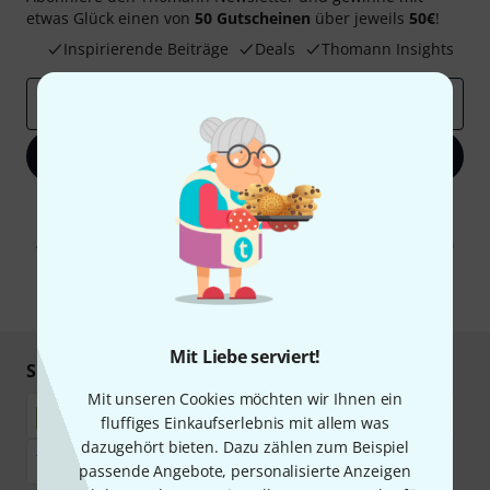
etwas Glück einen von
50 Gutscheinen
über jeweils
50€
!
Inspirierende Beiträge
Deals
Thomann Insights
E-Mail-Adresse
*
Jetzt anmelden
Mit Klick auf „Jetzt anmelden“ stimmen Sie dem Erhalt von E-Mail-
Werbung und einer Messung des E-Mail-Nutzungsverhaltens zu. Die
Abmeldung ist jederzeit möglich. Weitere Informationen finden Sie in
unseren
Datenschutzhinweisen
.
* Pflichtfeld
Mit Liebe serviert!
Sicher einkaufen & bezahlen
Mit unseren Cookies möchten wir Ihnen ein
fluffiges Einkaufserlebnis mit allem was
dazugehört bieten. Dazu zählen zum Beispiel
passende Angebote, personalisierte Anzeigen