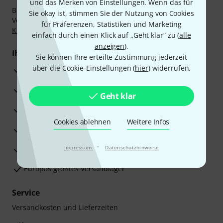
und das Merken von Einstellungen. Wenn das für
Bezahlen Sie vertraulich und sicher per Nachnahme,
Sie okay ist, stimmen Sie der Nutzung von Cookies
Vorkasse, PayPal, Amazon Pay,
Klarna Sofort bezahlen
,
für Präferenzen, Statistiken und Marketing
Klarna Ratenzahlung
oder Kreditkarte.
einfach durch einen Klick auf „Geht klar“ zu (
alle
anzeigen
).
Ihre Vorteile
Sie können Ihre erteilte Zustimmung jederzeit
über die Cookie-Einstellungen (
hier
) widerrufen.
3 Jahre Thomann Garantie
30 Tage Money-Back-Garantie
Geht klar
Reparaturservice
Cookies ablehnen
Weitere Infos
Beratung durch Fachexperten
·
Zufriedenheitsgarantie
Impressum
Datenschutzhinweise
Europas größtes Versandlager
Service
Versandkosten und Lieferzeiten