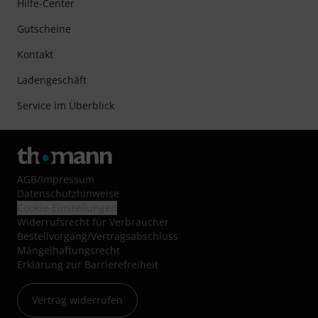
Hilfe-Center
Gutscheine
Kontakt
Ladengeschäft
Service im Überblick
AGB
/
Impressum
Datenschutzhinweise
Cookie-Einstellungen
Widerrufsrecht für Verbraucher
Bestellvorgang/Vertragsabschluss
Mängelhaftungsrecht
Erklärung zur Barrierefreiheit
Vertrag widerrufen