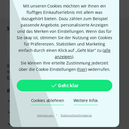
Mit unseren Cookies möchten wir Ihnen ein
* Pflichtfeld
fluffiges Einkaufserlebnis mit allem was
dazugehört bieten. Dazu zählen zum Beispiel
passende Angebote, personalisierte Anzeigen
Sicher einkaufen & bezahlen
und das Merken von Einstellungen. Wenn das für
Sie okay ist, stimmen Sie der Nutzung von Cookies
für Präferenzen, Statistiken und Marketing
einfach durch einen Klick auf „Geht klar“ zu (
alle
anzeigen
).
Sie können Ihre erteilte Zustimmung jederzeit
Bezahlen Sie vertraulich und sicher per Nachnahme,
über die Cookie-Einstellungen (
hier
) widerrufen.
Vorkasse, PayPal, Amazon Pay,
Klarna Sofort bezahlen
,
Klarna Ratenzahlung
oder Kreditkarte.
Geht klar
Ihre Vorteile
3 Jahre Thomann Garantie
Cookies ablehnen
Weitere Infos
30 Tage Money-Back-Garantie
·
Impressum
Datenschutzhinweise
Reparaturservice