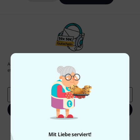
Thomann Newsletter
Abonniere den Thomann Newsletter und gewinne mit
etwas Glück einen von
50 Gutscheinen
über jeweils
50€
!
Inspirierende Beiträge
Deals
Thomann Insights
E-Mail-Adresse
*
Jetzt anmelden
Mit Klick auf „Jetzt anmelden“ stimmen Sie dem Erhalt von E-Mail-
Werbung und einer Messung des E-Mail-Nutzungsverhaltens zu. Die
Mit Liebe serviert!
Abmeldung ist jederzeit möglich. Weitere Informationen finden Sie in
unseren
Datenschutzhinweisen
.