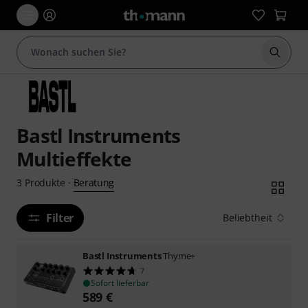
Suche 
Bastl Instruments
Multieffekte
Beratung
3
Produkte
·
Filter
Beliebtheit
Bastl Instruments
Thyme+
7
Sofort lieferbar
589
€