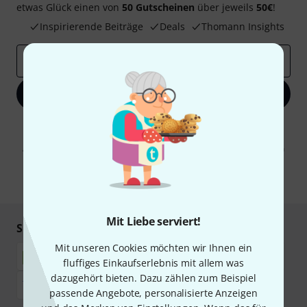
etwas Glück einen von
50 Gutscheinen
über jeweils
50€
!
Inspirierende Beiträge
Deals
Thomann Insights
E-Mail-Adresse
*
Jetzt anmelden
Mit Klick auf „Jetzt anmelden“ stimmen Sie dem Erhalt von E-Mail-
Werbung und einer Messung des E-Mail-Nutzungsverhaltens zu. Die
Abmeldung ist jederzeit möglich. Weitere Informationen finden Sie in
unseren
Datenschutzhinweisen
.
* Pflichtfeld
Mit Liebe serviert!
Sicher einkaufen & bezahlen
Mit unseren Cookies möchten wir Ihnen ein
fluffiges Einkaufserlebnis mit allem was
dazugehört bieten. Dazu zählen zum Beispiel
passende Angebote, personalisierte Anzeigen