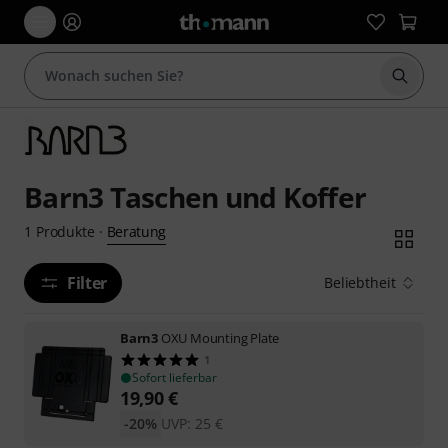
Suche 
Barn3 Taschen und Koffer
Beratung
1
Produkte
·
Filter
Beliebtheit
Barn3
OXU Mounting Plate
1
Sofort lieferbar
19,90
€
-20%
UVP:
25
€