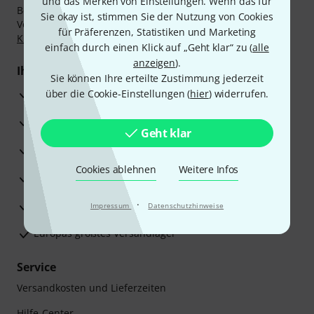
und das Merken von Einstellungen. Wenn das für
Bezahlen Sie vertraulich und sicher per Nachnahme,
Sie okay ist, stimmen Sie der Nutzung von Cookies
Vorkasse, PayPal, Amazon Pay,
Klarna Sofort bezahlen
,
für Präferenzen, Statistiken und Marketing
Klarna Ratenzahlung
oder Kreditkarte.
einfach durch einen Klick auf „Geht klar“ zu (
alle
anzeigen
).
Ihre Vorteile
Sie können Ihre erteilte Zustimmung jederzeit
3 Jahre Thomann Garantie
über die Cookie-Einstellungen (
hier
) widerrufen.
30 Tage Money-Back-Garantie
Geht klar
Reparaturservice
Cookies ablehnen
Weitere Infos
Beratung durch Fachexperten
·
Zufriedenheitsgarantie
Impressum
Datenschutzhinweise
Europas größtes Versandlager
Service
Versandkosten und Lieferzeiten
Hilfe-Center