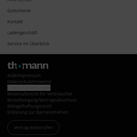
Gutscheine
Kontakt
Ladengeschäft
Service im Überblick
AGB
/
Impressum
Datenschutzhinweise
Cookie-Einstellungen
Widerrufsrecht für Verbraucher
Bestellvorgang/Vertragsabschluss
Mängelhaftungsrecht
Erklärung zur Barrierefreiheit
Vertrag widerrufen