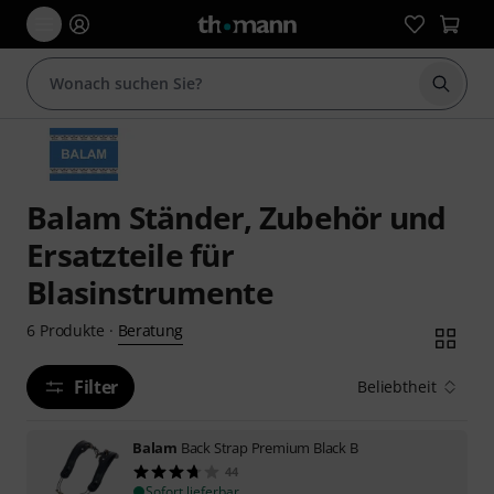
Suche 
Balam Ständer, Zubehör und
Ersatzteile für
Blasinstrumente
Beratung
6
Produkte
·
Filter
Beliebtheit
Balam
Back Strap Premium Black B
44
Sofort lieferbar