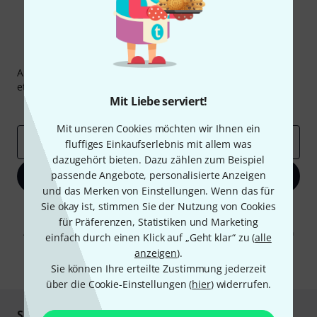
Thomann Newsletter
Abonniere den Thomann Newsletter und gewinne mit
etwas Glück einen von
50 Gutscheinen
über jeweils
50€
!
Mit Liebe serviert!
Inspirierende Beiträge
Deals
Thomann Insights
Mit unseren Cookies möchten wir Ihnen ein
E-Mail-Adresse
*
fluffiges Einkaufserlebnis mit allem was
dazugehört bieten. Dazu zählen zum Beispiel
passende Angebote, personalisierte Anzeigen
Jetzt anmelden
und das Merken von Einstellungen. Wenn das für
Sie okay ist, stimmen Sie der Nutzung von Cookies
Mit Klick auf „Jetzt anmelden“ stimmen Sie dem Erhalt von E-Mail-
Werbung und einer Messung des E-Mail-Nutzungsverhaltens zu. Die
für Präferenzen, Statistiken und Marketing
Abmeldung ist jederzeit möglich. Weitere Informationen finden Sie in
einfach durch einen Klick auf „Geht klar“ zu (
alle
unseren
Datenschutzhinweisen
.
anzeigen
).
* Pflichtfeld
Sie können Ihre erteilte Zustimmung jederzeit
über die Cookie-Einstellungen (
hier
) widerrufen.
Sicher einkaufen & bezahlen