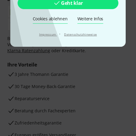
Geht klar
Cookies ablehnen
Weitere Infos
·
Impressum
Datenschutzhinweise
Bezahlen Sie vertraulich und sicher per Nachnahme,
Vorkasse, PayPal, Amazon Pay,
Klarna Sofort bezahlen
,
Klarna Ratenzahlung
oder Kreditkarte.
Ihre Vorteile
3 Jahre Thomann Garantie
30 Tage Money-Back-Garantie
Reparaturservice
Beratung durch Fachexperten
Zufriedenheitsgarantie
Europas größtes Versandlager