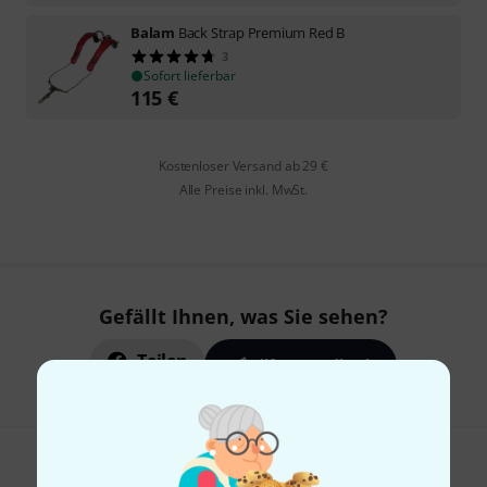
Balam
Back Strap Premium Red B
3
Sofort lieferbar
115
€
Kostenloser Versand ab 29 €
Alle Preise inkl. MwSt.
Gefällt Ihnen, was Sie sehen?
Teilen
Hilfe & Feedback