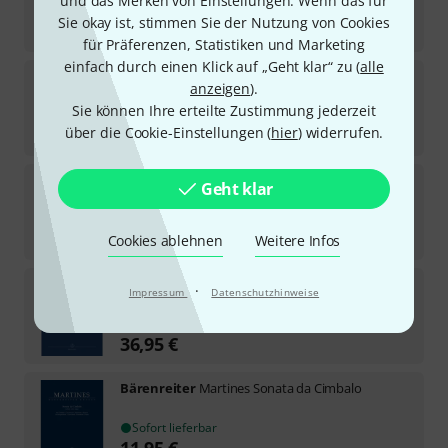
und das Merken von Einstellungen. Wenn das für
Sofort lieferbar
Sie okay ist, stimmen Sie der Nutzung von Cookies
14,50
€
für Präferenzen, Statistiken und Marketing
einfach durch einen Klick auf „Geht klar“ zu (
alle
Bärenreiter
Fauré Pavane Piano
anzeigen
).
Sie können Ihre erteilte Zustimmung jederzeit
Sofort lieferbar
über die Cookie-Einstellungen (
hier
) widerrufen.
10,25
€
Bärenreiter
Contemporary Composers
Geht klar
Sofort lieferbar
39,50
€
Cookies ablehnen
Weitere Infos
Bärenreiter
Hensel Ostersonate
·
Impressum
Datenschutzhinweise
Sofort lieferbar
36,95
€
Bärenreiter
Martines Sonata da Cimbalo
Sofort lieferbar
11,95
€