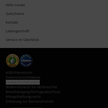
Hilfe-Center
Gutscheine
Kontakt
Ladengeschäft
Service im Überblick
AGB
/
Impressum
Datenschutzhinweise
Cookie-Einstellungen
Widerrufsrecht für Verbraucher
Bestellvorgang/Vertragsabschluss
Mängelhaftungsrecht
Erklärung zur Barrierefreiheit