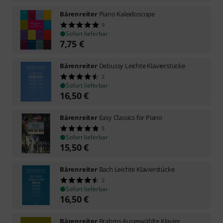
Bärenreiter
Piano Kaleidoscope
9
Sofort lieferbar
7,75
€
Bärenreiter
Debussy Leichte Klavierstücke
2
Sofort lieferbar
16,50
€
Bärenreiter
Easy Classics for Piano
5
Sofort lieferbar
15,50
€
Bärenreiter
Bach Leichte Klavierstücke
2
Sofort lieferbar
16,50
€
Bärenreiter
Brahms Ausgewählte Klavier