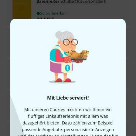
Bärenreiter
Schubert Klaviersonaten II
Sofort lieferbar
34,50
€
Bärenreiter
Smetana Polkas
Sofort lieferbar
24,95
€
Bärenreiter
Ravel Concerto for Klavier
Sofort lieferbar
28,95
€
Bärenreiter
Fauré 5 Impromptus
Mit Liebe serviert!
Sofort lieferbar
Mit unseren Cookies möchten wir Ihnen ein
21,95
€
fluffiges Einkaufserlebnis mit allem was
dazugehört bieten. Dazu zählen zum Beispiel
Bärenreiter
Brahms Balladen op.10
passende Angebote, personalisierte Anzeigen