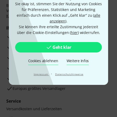
Sie okay ist, stimmen Sie der Nutzung von Cookies
Bezahlen Sie vertraulich und sicher per Nachnahme,
für Präferenzen, Statistiken und Marketing
Vorkasse, PayPal, Amazon Pay,
Klarna Sofort bezahlen
,
einfach durch einen Klick auf „Geht klar“ zu (
alle
Klarna Ratenzahlung
oder Kreditkarte.
anzeigen
).
Sie können Ihre erteilte Zustimmung jederzeit
Ihre Vorteile
über die Cookie-Einstellungen (
hier
) widerrufen.
3 Jahre Thomann Garantie
30 Tage Money-Back-Garantie
Geht klar
Reparaturservice
Cookies ablehnen
Weitere Infos
Beratung durch Fachexperten
·
Impressum
Datenschutzhinweise
Zufriedenheitsgarantie
Europas größtes Versandlager
Service
Versandkosten und Lieferzeiten