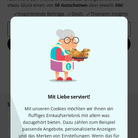
etwas Glück einen von
50 Gutscheinen
über jeweils
50€
!
Inspirierende Beiträge
Deals
Thomann Insights
E-Mail-Adresse
*
Jetzt anmelden
Mit Klick auf „Jetzt anmelden“ stimmen Sie dem Erhalt von E-Mail-
Werbung und einer Messung des E-Mail-Nutzungsverhaltens zu. Die
Abmeldung ist jederzeit möglich. Weitere Informationen finden Sie in
unseren
Datenschutzhinweisen
.
* Pflichtfeld
Mit Liebe serviert!
Sicher einkaufen & bezahlen
Mit unseren Cookies möchten wir Ihnen ein
fluffiges Einkaufserlebnis mit allem was
dazugehört bieten. Dazu zählen zum Beispiel
passende Angebote, personalisierte Anzeigen
und das Merken von Einstellungen. Wenn das für