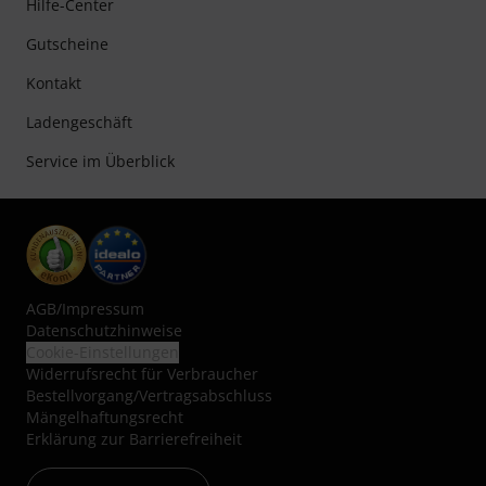
Hilfe-Center
Gutscheine
Kontakt
Ladengeschäft
Service im Überblick
AGB
/
Impressum
Datenschutzhinweise
Cookie-Einstellungen
Widerrufsrecht für Verbraucher
Bestellvorgang/Vertragsabschluss
Mängelhaftungsrecht
Erklärung zur Barrierefreiheit