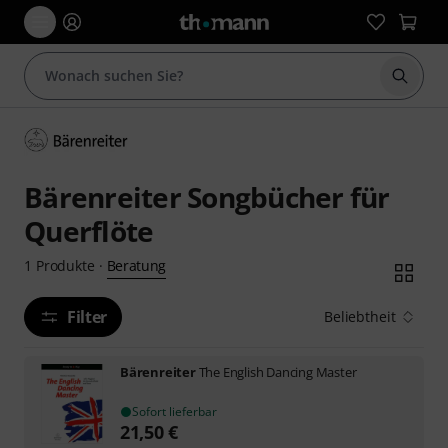
Suche 
Bärenreiter Songbücher für
Querflöte
Beratung
1
Produkte
·
Filter
Beliebtheit
Bärenreiter
The English Dancing Master
Sofort lieferbar
21,50
€