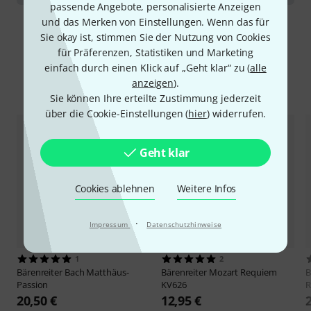
passende Angebote, personalisierte Anzeigen
und das Merken von Einstellungen. Wenn das für
Sie okay ist, stimmen Sie der Nutzung von Cookies
für Präferenzen, Statistiken und Marketing
einfach durch einen Klick auf „Geht klar“ zu (
alle
anzeigen
).
Alternativen vergleichen
Sie können Ihre erteilte Zustimmung jederzeit
über die Cookie-Einstellungen (
hier
) widerrufen.
Geht klar
Cookies ablehnen
Weitere Infos
·
Impressum
Datenschutzhinweise
1
2
Bärenreiter
Bach Matthäus-
Bärenreiter
Mozart Requiem
B
Passion
KV626
R
20,50 €
12,95 €