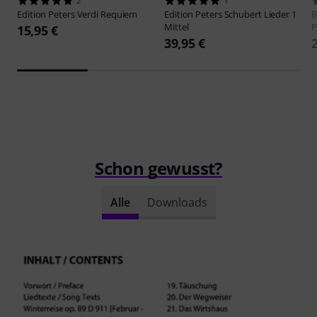
2
1
Edition Peters
Verdi Requiem
Edition Peters
Schubert Lieder 1
B
Mittel
P
15,95 €
39,95 €
Schon gewusst?
Alle
Downloads